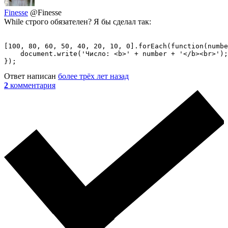
Finesse
@Finesse
While строго обязателен? Я бы сделал так:
[100, 80, 60, 50, 40, 20, 10, 0].forEach(function(numbe
    document.write('Число: <b>' + number + '</b><br>');

});
Ответ написан
более трёх лет назад
2
комментария