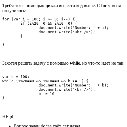
Требуется с помощью
цикла
вывести код выше. С
for
у меня
получилось:
for (var i = 100; i >= 0; i--) {

	if (i%20==0 && i%10==0) {

		document.write('Number: ' + i);

		document.write('<br />');

	}

}
Захотел решить задачу с помощью
while
, но что-то идет не так:
var b = 100;

while (i%20==0 && i%10==0 && b >= 0) {	

		document.write('Number: ' + b);

		document.write('<br />');

		b -= 10

}
HElp!
Вопрос задан
более трёх лет назад