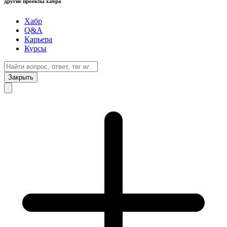
другие проекты хабра
Хабр
Q&A
Карьера
Курсы
Закрыть