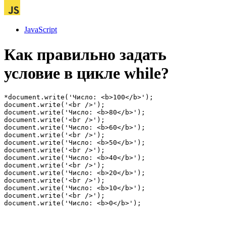
JavaScript
Как правильно задать
условие в цикле while?
*document.write('Число: <b>100</b>');

document.write('<br />');

document.write('Число: <b>80</b>');

document.write('<br />');

document.write('Число: <b>60</b>');

document.write('<br />');

document.write('Число: <b>50</b>');

document.write('<br />');

document.write('Число: <b>40</b>');

document.write('<br />');

document.write('Число: <b>20</b>');

document.write('<br />');

document.write('Число: <b>10</b>');

document.write('<br />');

document.write('Число: <b>0</b>');