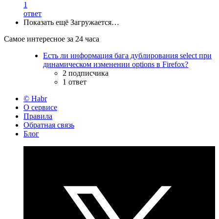
1
ответ
Показать ещё
Загружается…
Самое интересное за 24 часа
Есть ли информация бага дублирования select при
динамическом изменении options в Firefox?
2 подписчика
1 ответ
© Habr
О сервисе
Правила
Обратная связь
Блог