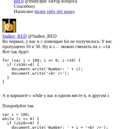
BB 8
@fruity4pie
Автор вопроса
Спасибоо)
Написано
более трёх лет назад
Stalker_RED
@Stalker_RED
Во первых, у вас и с помощью for не получилось. У вас
пропущено 10 и 50. Ну и
можно сменить на
i--
i-=10
Вот так будет
for (var i = 100; i >= 0; i-=10) {

  if (i%30!=0) {

    document.write('Number: ' + i);

    document.write('<br />');

  }

}
А в варианте с while у вас в одном месте
, в другом
b
i
Попробуйте так
var i = 100;

while (i >= 0) {

  if (i%20==0) {

    document.write('Number: ' + i + '<br />');
