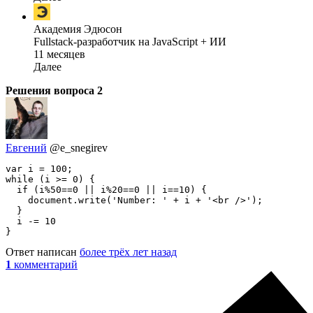
Академия Эдюсон
Fullstack-разработчик на JavaScript + ИИ
11 месяцев
Далее
Решения вопроса
2
Евгений
@e_snegirev
var i = 100;

while (i >= 0) {

  if (i%50==0 || i%20==0 || i==10) {

    document.write('Number: ' + i + '<br />');

  }

  i -= 10

}
Ответ написан
более трёх лет назад
1
комментарий