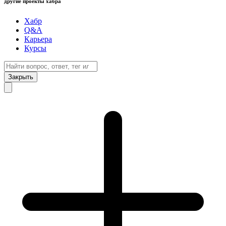
другие проекты хабра
Хабр
Q&A
Карьера
Курсы
Закрыть