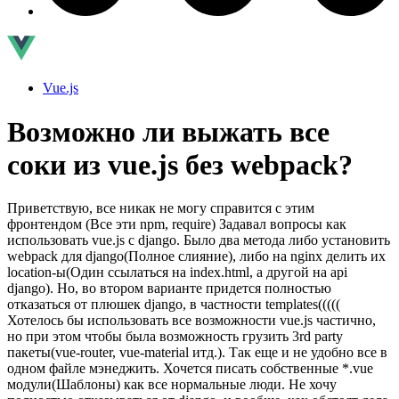
Vue.js
Возможно ли выжать все
соки из vue.js без webpack?
Приветствую, все никак не могу справится с этим
фронтендом (Все эти npm, require) Задавал вопросы как
использовать vue.js с django. Было два метода либо установить
webpack для django(Полное слияние), либо на nginx делить их
location-ы(Один ссылаться на index.html, а другой на api
django). Но, во втором варианте придется полностью
отказаться от плюшек django, в частности templates(((((
Хотелось бы использовать все возможности vue.js частично,
но при этом чтобы была возможность грузить 3rd party
пакеты(vue-router, vue-material итд.). Так еще и не удобно все в
одном файле мэнеджить. Хочется писать собственные *.vue
модули(Шаблоны) как все нормальные люди. Не хочу