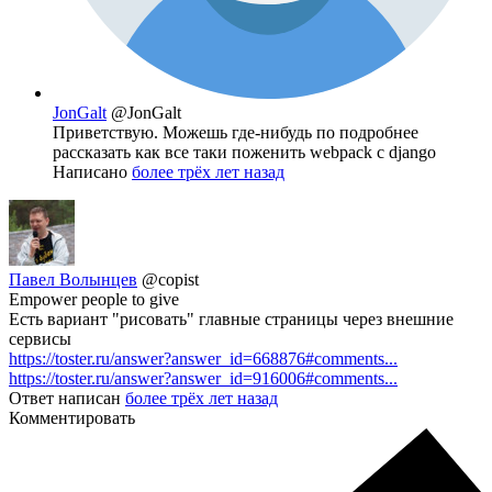
JonGalt
@JonGalt
Приветствую. Можешь где-нибудь по подробнее
рассказать как все таки поженить webpack с django
Написано
более трёх лет назад
Павел Волынцев
@copist
Empower people to give
Есть вариант "рисовать" главные страницы через внешние
сервисы
https://toster.ru/answer?answer_id=668876#comments...
https://toster.ru/answer?answer_id=916006#comments...
Ответ написан
более трёх лет назад
Комментировать