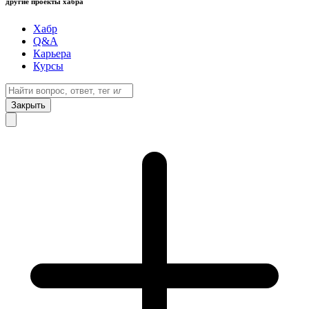
другие проекты хабра
Хабр
Q&A
Карьера
Курсы
Закрыть