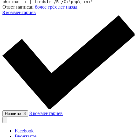
php.exe -i | findstr /R /C:"php\.ini"
Ответ написан
более трёх лет назад
8
комментариев
8
комментариев
Нравится
3
Facebook
Вконтакте