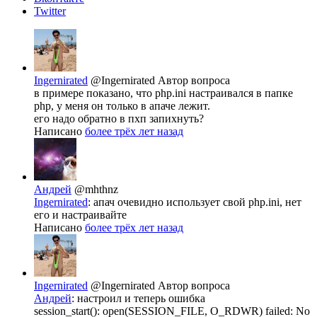
Twitter
Ingernirated
@Ingernirated
Автор вопроса
в примере показано, что php.ini настраивался в папке
php, у меня он только в апаче лежит.
его надо обратно в пхп запихнуть?
Написано
более трёх лет назад
Андрей
@mhthnz
Ingernirated
: апач очевидно использует свой php.ini, нет
его и настраивайте
Написано
более трёх лет назад
Ingernirated
@Ingernirated
Автор вопроса
Андрей
: настроил и теперь ошибка
session_start(): open(SESSION_FILE, O_RDWR) failed: No