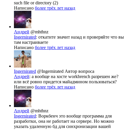
such file or directory (2)
Написано
более трёх лет назад
Андрей
@mhthnz
Ingernirated
: откатите значит назад и проверяйте что вы
там настраиваете
Написано
более трёх лет назад
Ingernirated
@Ingernirated
Автор вопроса
Андрей
: а вообще на хосте workbrench разрешен же?
или всё ровно придется майадмином пользоваться?
Написано
более трёх лет назад
Андрей
@mhthnz
Ingernirated
: Воркбенч это вообще программа для
разработки, она не работает на сервере. Но можно
указать удаленную бд для синхронизации вашей