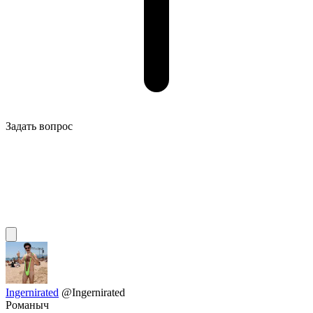
Задать вопрос
Ingernirated
@Ingernirated
Романыч