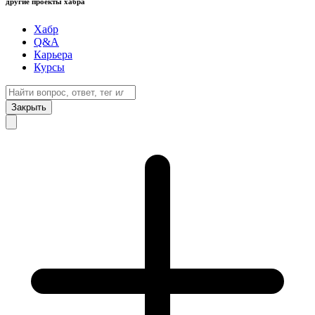
другие проекты хабра
Хабр
Q&A
Карьера
Курсы
Закрыть