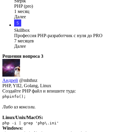
Stepik
PHP (pro)
1 месяц
Далее
Skillbox
Профессия PHP-разработчик с нуля до PRO
7 месяцев
Далее
Решения вопроса
3
Андрей
@mhthnz
PHP, YII2, Golang, Linux
Создайте PHP файл и впишите туда:
phpinfo();
Либо из консоли.
Linux/Unix/MacOS:
php -i | grep 'php\.ini'
Windows: