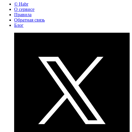
© Habr
О сервисе
Правила
Обратная связь
Блог