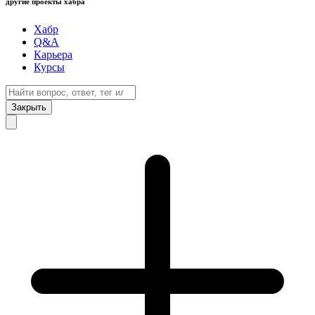
другие проекты хабра
Хабр
Q&A
Карьера
Курсы
Закрыть