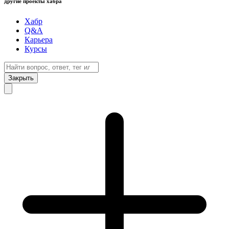
другие проекты хабра
Хабр
Q&A
Карьера
Курсы
Закрыть