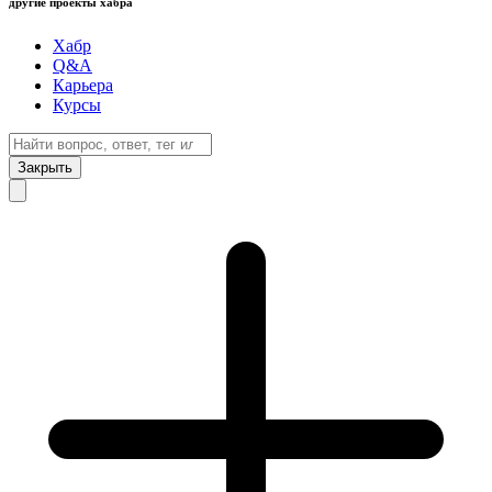
другие проекты хабра
Хабр
Q&A
Карьера
Курсы
Закрыть