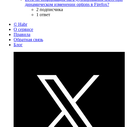
динамическом изменении options в Firefox?
2 подписчика
1 ответ
© Habr
О сервисе
Правила
Обратная связь
Блог