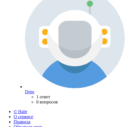
Drno
1 ответ
0 вопросов
© Habr
О сервисе
Правила
Обратная связь