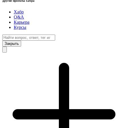
другие проекты хабра
Хабр
Q&A
Карьера
Курсы
Закрыть