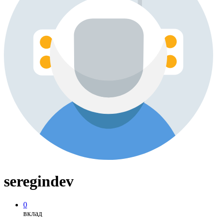
seregindev
0
вклад