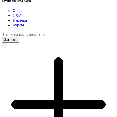
другие проекты хабра
Хабр
Q&A
Карьера
Курсы
Закрыть