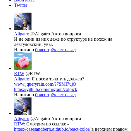
Twitter
Aligatro
@Aligatro
Автор вопроса
И не один из них даже по структуре не похож на
девтуловский, увы.
Написано
более трёх лет назад
RTW
@RTW
Aligatro
: Я носом тыкнуть должен?
www.jqueryrain.com/?7SMI7ujQ
https://github.com/mrgrain/colpick
Написано
более трёх лет назад
Aligatro
@Aligatro
Автор вопроса
RTW
: Смотрим по ссылке -
https://casesandberg.github.io/react-color/
в верхнем правом