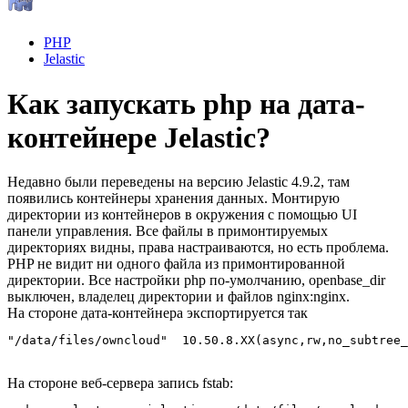
PHP
Jelastic
Как запускать php на дата-
контейнере Jelastic?
Недавно были переведены на версию Jelastic 4.9.2, там
появились контейнеры хранения данных. Монтирую
директории из контейнеров в окружения с помощью UI
панели управления. Все файлы в примонтируемых
директориях видны, права настраиваются, но есть проблема.
PHP не видит ни одного файла из примонтированной
директории. Все настройки php по-умолчанию, openbase_dir
выключен, владелец директории и файлов nginx:nginx.
На стороне дата-контейнера экспортируется так
"/data/files/owncloud"	10.50.8.XX(async,rw,n
На стороне веб-сервера запись fstab: