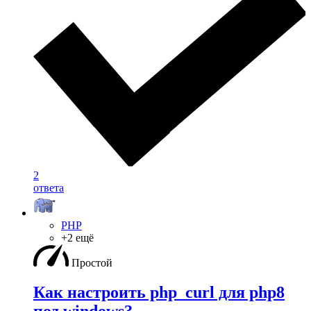
2
ответа
PHP
+2 ещё
Простой
Как настроить php_curl для php8