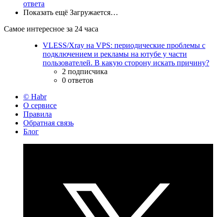
ответа
Показать ещё
Загружается…
Самое интересное за 24 часа
VLESS/Xray на VPS: периодические проблемы с
подключением и рекламы на ютубе у части
пользователей. В какую сторону искать причину?
2 подписчика
0 ответов
© Habr
О сервисе
Правила
Обратная связь
Блог