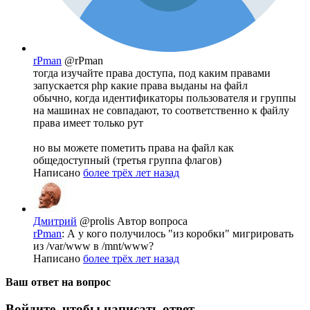
rPman
@rPman
тогда изучайте права доступа, под каким правами
запускается php какие права выданы на файл
обычно, когда идентификаторы пользователя и группы
на машинах не совпадают, то соответственно к файлу
права имеет только рут
но вы можете пометить права на файл как
общедоступный (третья группа флагов)
Написано
более трёх лет назад
Дмитрий
@prolis
Автор вопроса
rPman
: А у кого получилось "из коробки" мигрировать
из /var/www в /mnt/www?
Написано
более трёх лет назад
Ваш ответ на вопрос
Войдите, чтобы написать ответ