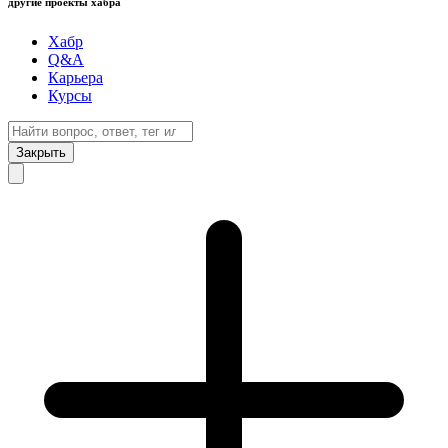
другие проекты хабра
Хабр
Q&A
Карьера
Курсы
Закрыть