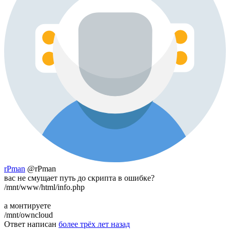
rPman
@rPman
вас не смущает путь до скрипта в ошибке?
/mnt/www/html/info.php
а монтируете
/mnt/owncloud
Ответ написан
более трёх лет назад