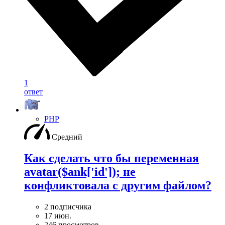
1
ответ
PHP
Средний
Как сделать что бы переменная
avatar($ank['id']); не
конфликтовала с другим файлом?
2 подписчика
17 июн.
246 просмотров