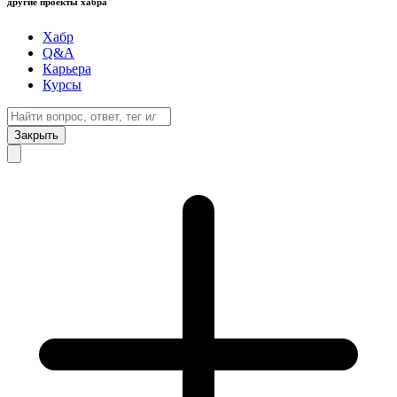
другие проекты хабра
Хабр
Q&A
Карьера
Курсы
Закрыть