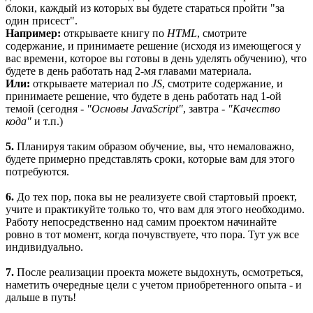
блоки, каждый из которых вы будете стараться пройти "за
один присест".
Например:
открываете книгу по
HTML
, смотрите
содержание, и принимаете решение (исходя из имеющегося у
вас времени, которое вы готовы в день уделять обучению), что
будете в день работать над 2-мя главами материала.
Или:
открываете материал по
JS
, смотрите содержание, и
принимаете решение, что будете в день работать над 1-ой
темой (сегодня -
"Основы JavaScript"
, завтра -
"Качество
кода"
и т.п.)
5.
Планируя таким образом обучение, вы, что немаловажно,
будете примерно представлять сроки, которые вам для этого
потребуются.
6.
До тех пор, пока вы не реализуете свой стартовый проект,
учите и практикуйте только то, что вам для этого необходимо.
Работу непосредственно над самим проектом начинайте
ровно в тот момент, когда почувствуете, что пора. Тут уж все
индивидуально.
7.
После реализации проекта можете выдохнуть, осмотреться,
наметить очередные цели с учетом приобретенного опыта - и
дальше в путь!