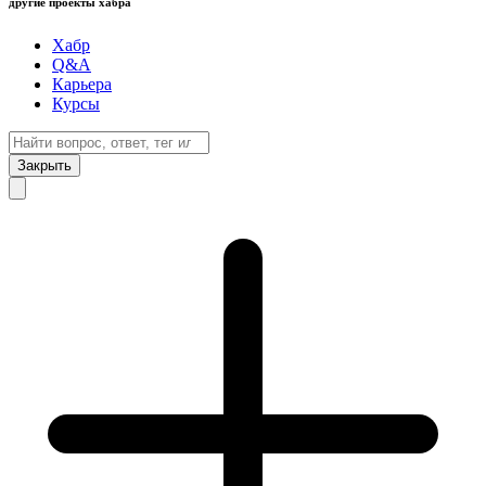
другие проекты хабра
Хабр
Q&A
Карьера
Курсы
Закрыть