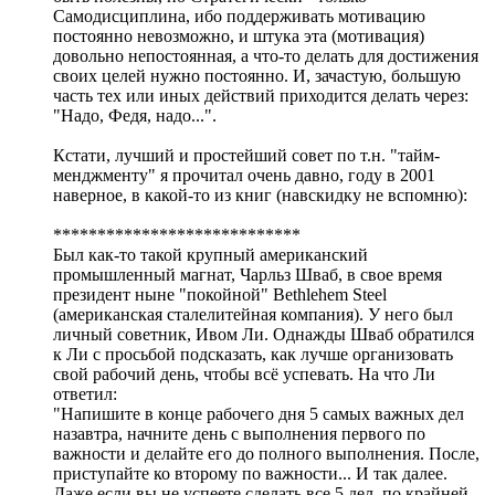
Самодисциплина, ибо поддерживать мотивацию
постоянно невозможно, и штука эта (мотивация)
довольно непостоянная, а что-то делать для достижения
своих целей нужно постоянно. И, зачастую, большую
часть тех или иных действий приходится делать через:
"Надо, Федя, надо...".
Кстати, лучший и простейший совет по т.н. "тайм-
менджменту" я прочитал очень давно, году в 2001
наверное, в какой-то из книг (навскидку не вспомню):
****************************
Был как-то такой крупный американский
промышленный магнат, Чарльз Шваб, в свое время
президент ныне "покойной" Bethlehem Steel
(американская сталелитейная компания). У него был
личный советник, Ивом Ли. Однажды Шваб обратился
к Ли с просьбой подсказать, как лучше организовать
свой рабочий день, чтобы всё успевать. На что Ли
ответил:
"Напишите в конце рабочего дня 5 самых важных дел
назавтра, начните день с выполнения первого по
важности и делайте его до полного выполнения. После,
приступайте ко второму по важности... И так далее.
Даже если вы не успеете сделать все 5 дел, по крайней