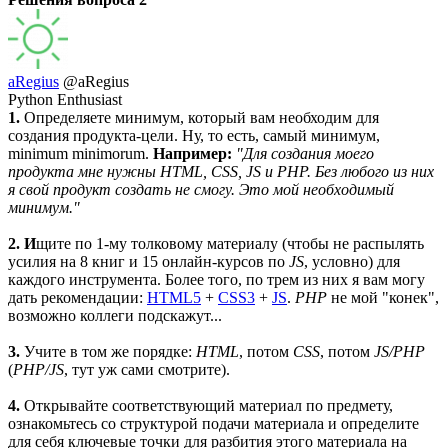
aRegius
@aRegius
Python Enthusiast
1.
Определяете минимум, который вам необходим для
создания продукта-цели. Ну, то есть, самый минимум,
minimum minimorum.
Например:
"Для создания моего
продукта мне нужны
HTM
L,
CSS
,
JS
и
PH
P. Без любого из них
я свой продукт создать не смогу. Это мой необходимый
минимум."
2.
И
щите по 1-му толковому материалу (чтобы не распылять
усилия на 8 книг и 15 онлайн-курсов по
JS
, условно) для
каждого инструмента. Более того, по трем из них я вам могу
дать рекомендации:
HTML5
+
CSS3
+
JS
.
PHP
не мой "конек",
возможно коллеги подскажут...
3.
Учите в том же порядке:
HTML
, потом
CSS
, потом
JS/PHP
(
PHP/JS
, тут уж сами смотрите).
4.
Открывайте соответствующий материал по предмету,
ознакомьтесь со структурой подачи материала и определите
для себя ключевые точки для разбития этого материала на