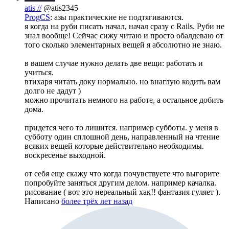
atis //
@atis2345
ProgCS
: азы практические не подтягиваются.
я когда на руби писать начал, начал сразу с Rails. Руби не
знал вообще! Сейчас сижу читаю и просто обалдеваю от
того сколько элементарных вещей я абсолютно не знаю.
в вашем случае нужно делать две вещи: работать и
учиться.
втихаря читать доку нормально. но внаглую кодить вам
долго не дадут )
можно прочитать немного на работе, а остальное добить
дома.
придется чего то лишится. например субботы. у меня в
субботу один сплошной день, направленный на чтение
всяких вещей которые действительно необходимы.
воскресенье выходной.
от себя еще скажу что когда почувствуете что выгорите
попробуйте заняться другим делом. например качалка.
рисование ( вот это нереальный хак!! фантазия гуляет ).
Написано
более трёх лет назад