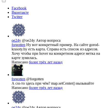
Facebook
Вконтакте
Twitter
oe24y
@oe24y
Автор вопроса
forgotten
Ну вот конкретный пример. На сайте gorod-
krasoty.by есть карта. Справа есть список из адресов.
Хочу чтобы при hover на конкретном адресе метка на
карте зумилась.
Написано
более трёх лет назад
forgotten
@forgotten
А css-то здесь при чём? map.setCenter() вызывайте
Написано
более трёх лет назад
oe24y
@oe24y
Автор вопроса