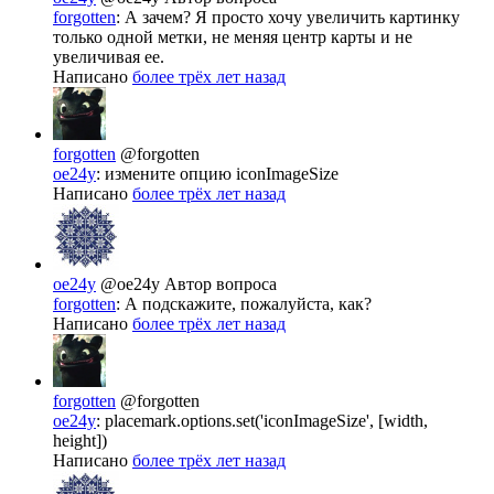
forgotten
: А зачем? Я просто хочу увеличить картинку
только одной метки, не меняя центр карты и не
увеличивая ее.
Написано
более трёх лет назад
forgotten
@forgotten
oe24y
: измените опцию iconImageSize
Написано
более трёх лет назад
oe24y
@oe24y
Автор вопроса
forgotten
: А подскажите, пожалуйста, как?
Написано
более трёх лет назад
forgotten
@forgotten
oe24y
: placemark.options.set('iconImageSize', [width,
height])
Написано
более трёх лет назад