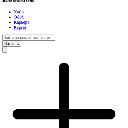
другие проекты хабра
Хабр
Q&A
Карьера
Курсы
Закрыть