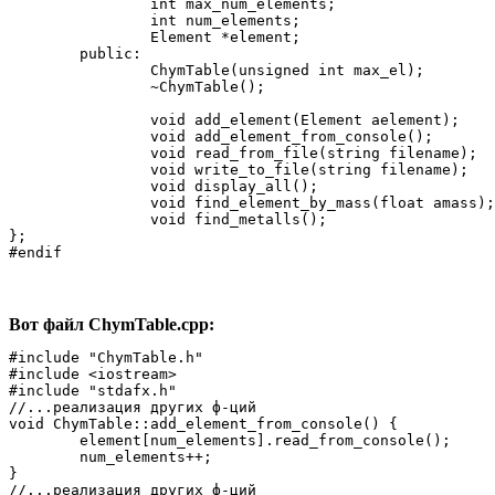
		int max_num_elements;

		int num_elements;

		Element *element;

	public:

		ChymTable(unsigned int max_el);

		~ChymTable();

		void add_element(Element aelement);

		void add_element_from_console();

		void read_from_file(string filename);

		void write_to_file(string filename);

		void display_all();

		void find_element_by_mass(float amass);

		void find_metalls();

};

#endif
Вот файл ChymTable.cpp:
#include "ChymTable.h"

#include <iostream>

#include "stdafx.h"

//...реализация других ф-ций

void ChymTable::add_element_from_console() {

	element[num_elements].read_from_console();

	num_elements++;

}

//...реализация других ф-ций