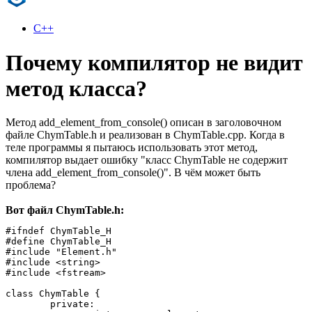
C++
Почему компилятор не видит
метод класса?
Метод add_element_from_console() описан в заголовочном
файле ChymTable.h и реализован в ChymTable.cpp. Когда в
теле программы я пытаюсь использовать этот метод,
компилятор выдает ошибку "класс ChymTable не содержит
члена add_element_from_console()". В чём может быть
проблема?
Вот файл ChymTable.h:
#ifndef ChymTable_H

#define ChymTable_H

#include "Element.h"

#include <string>

#include <fstream>

class ChymTable {

	private:
