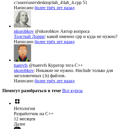
c:\users\user\desktop\lab_4\lab_4.cpp 51
Написано
более трёх лет назад
nkorobkov
@nkorobkov
Автор вопроса
Толстый Лорри
: какой именно cpp и куда не нужно?
Написано
более трёх лет назад
tsarevfs
@tsarevfs
Куратор тега C++
nkorobkov
: Никакие не нужно. #include только для
заголовочных (.h) файлов.
Написано
более трёх лет назад
Помогут разобраться в теме
Все курсы
Нетология
Разработчик на C++
12 месяцев
Далее