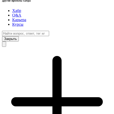
другие проекты хабра
Хабр
Q&A
Карьера
Курсы
Закрыть