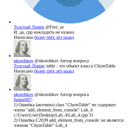
Толстый Лорри
@Free_ze
И, да, cpp инклудить не нужно.
Написано
более трёх лет назад
nkorobkov
@nkorobkov
Автор вопроса
Толстый Лорри
: table - это объект класса ChymTable
Написано
более трёх лет назад
nkorobkov
@nkorobkov
Автор вопроса
Junior007
:
1) Ошибка (активно) class "ChymTable" не содержит
члена "add_element_from_console" Lab_4
c:\Users\User\Desktop\Lab_4\Lab_4.cpp 51
2) Ошибка C2039 add_element_from_console: не является
членом "ChymTable" Lab_4