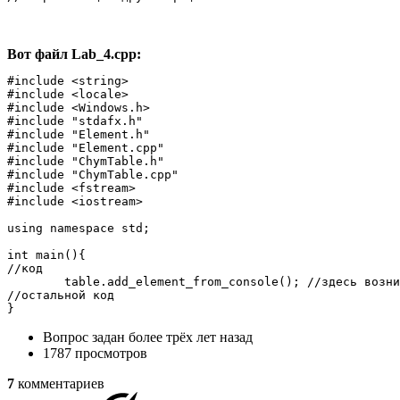
Вот файл Lab_4.cpp:
#include <string>

#include <locale>

#include <Windows.h>

#include "stdafx.h"

#include "Element.h"

#include "Element.cpp"

#include "ChymTable.h"

#include "ChymTable.cpp"

#include <fstream>

#include <iostream>

using namespace std;

int main(){

//код

	table.add_element_from_console(); //здесь возникает ошибка (компилятор не видит метод)

//остальной код

}
Вопрос задан
более трёх лет назад
1787 просмотров
7
комментариев