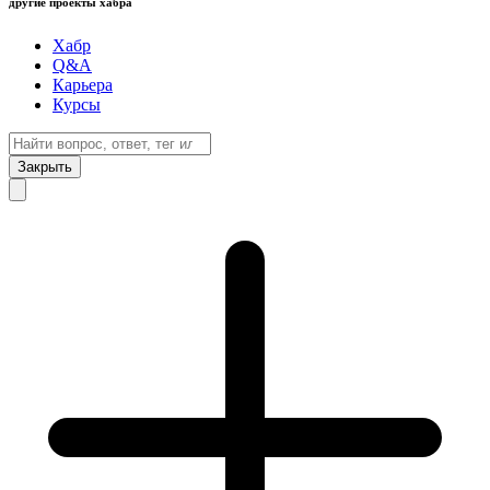
другие проекты хабра
Хабр
Q&A
Карьера
Курсы
Закрыть