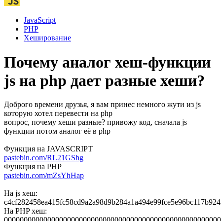
JavaScript
PHP
Хеширование
Почему аналог хеш-функции
js на php дает разные хеши?
Доброго времени друзья, я вам принес немного жути из js
которую хотел перевести на php
вопрос, почему хеши разные? привожу код, сначала js
функции потом аналог её в php
Функция на JAVASCRIPT
pastebin.com/RL21GShg
Функция на PHP
pastebin.com/mZsYhHap
На js хеш:
c4cf282458ea415fc58cd9a2a98d9b284a1a494e99fce5e96bc117b92
На PHP хеш:
0000000000000000000000000000000000000000000000000000000