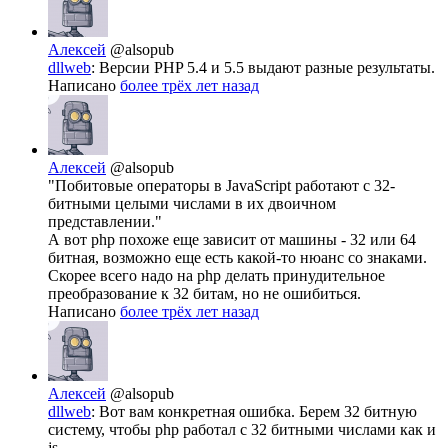
Алексей
@alsopub
dllweb
: Версии PHP 5.4 и 5.5 выдают разные результаты.
Написано
более трёх лет назад
Алексей
@alsopub
"Побитовые операторы в JavaScript работают с 32-
битными целыми числами в их двоичном
представлении."
А вот php похоже еще зависит от машины - 32 или 64
битная, возможно еще есть какой-то нюанс со знаками.
Скорее всего надо на php делать принудительное
преобразование к 32 битам, но не ошибиться.
Написано
более трёх лет назад
Алексей
@alsopub
dllweb
: Вот вам конкретная ошибка. Берем 32 битную
систему, чтобы php работал с 32 битными числами как и
js.