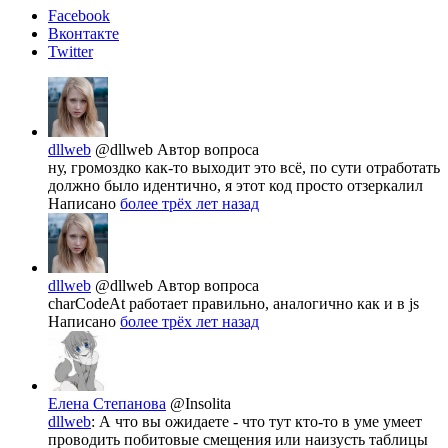
Facebook
Вконтакте
Twitter
dllweb
@dllweb
Автор вопроса
ну, громоздко как-то выходит это всё, по сути отработать
должно было идентично, я этот код просто отзеркалил
Написано
более трёх лет назад
dllweb
@dllweb
Автор вопроса
charCodeAt работает правильно, аналогично как и в js
Написано
более трёх лет назад
Елена Степанова
@Insolita
dllweb
: А что вы ожидаете - что тут кто-то в уме умеет
проводить побитовые смещения или наизусть таблицы