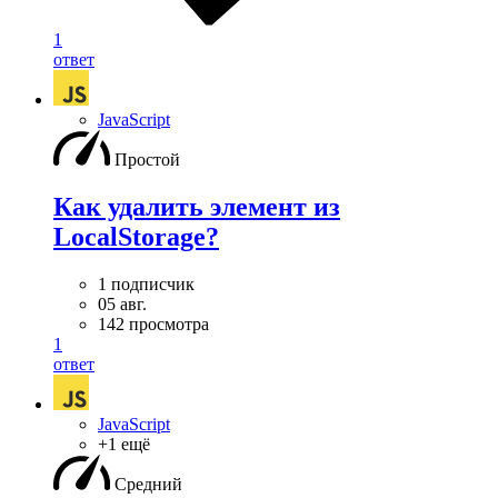
1
ответ
JavaScript
Простой
Как удалить элемент из
LocalStorage?
1 подписчик
05 авг.
142 просмотра
1
ответ
JavaScript
+1 ещё
Средний