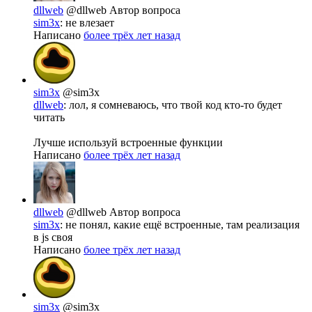
dllweb
@dllweb
Автор вопроса
sim3x
: не влезает
Написано
более трёх лет назад
sim3x
@sim3x
dllweb
: лол, я сомневаюсь, что твой код кто-то будет
читать
Лучше используй встроенные функции
Написано
более трёх лет назад
dllweb
@dllweb
Автор вопроса
sim3x
: не понял, какие ещё встроенные, там реализация
в js своя
Написано
более трёх лет назад
sim3x
@sim3x