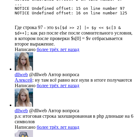
...

NOTICE Undefined offset: 15 on line number 97

NOTICE Undefined offset: 16 on line number 125
Где строка 97 - это
$s[$d >> 2] |= $y << $c[3 &
как раз после else после сомнительного условия,
$d++];
в котором после проверки $s[0] = $v отбрасывается
второе выражение.
Написано
более трёх лет назад
dllweb
@dllweb
Автор вопроса
Алексей
: ну там всё равно все нули в итоге получаются
Написано
более трёх лет назад
dllweb
@dllweb
Автор вопроса
p.s: итоговая строка захешированная в php длиньше на 6
символов
Написано
более трёх лет назад