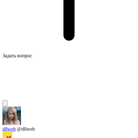
Задать вопрос
dllweb
@dllweb