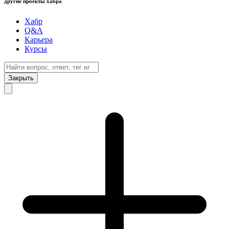
другие проекты хабра
Хабр
Q&A
Карьера
Курсы
Закрыть