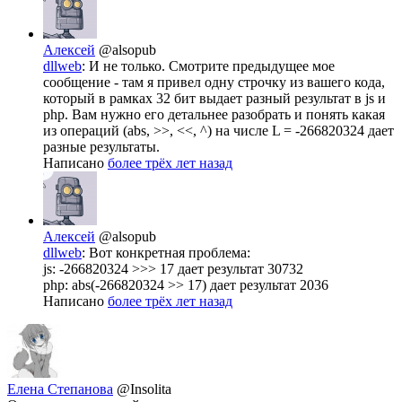
Алексей
@alsopub
dllweb
: И не только. Смотрите предыдущее мое
сообщение - там я привел одну строчку из вашего кода,
который в рамках 32 бит выдает разный результат в js и
php. Вам нужно его детальнее разобрать и понять какая
из операций (abs, >>, <<, ^) на числе L = -266820324 дает
разные результаты.
Написано
более трёх лет назад
Алексей
@alsopub
dllweb
: Вот конкретная проблема:
js: -266820324 >>> 17 дает результат 30732
php: abs(-266820324 >> 17) дает результат 2036
Написано
более трёх лет назад
Елена Степанова
@Insolita