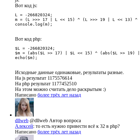
Вот код js:
L = -266820324;

m = (L >>> 17 | L << 15) ^ (L >>> 19 | L << 13) ^ 
console.log(m);
Вот код php:
$L = -266820324;

$m = (abs($L >> 17) | $L << 15) ^ (abs($L >> 19) |
echo($m);
Исходные данные одинаковые, результаты разные.
На js результат 1175576614
На php результат 1177452510
На этом можно считать дело раскрытым :)
Написано
более трёх лет назад
dllweb
@dllweb
Автор вопроса
Алексей
: то есть нужно привести всё к 32 в php?
Написано
более трёх лет назад