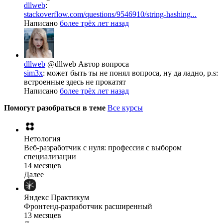
dllweb
:
stackoverflow.com/questions/9546910/string-hashing...
Написано
более трёх лет назад
dllweb
@dllweb
Автор вопроса
sim3x
: может быть ты не понял вопроса, ну да ладно, p.s:
встроенные здесь не прокатят
Написано
более трёх лет назад
Помогут разобраться в теме
Все курсы
Нетология
Веб-разработчик с нуля: профессия с выбором
специализации
14 месяцев
Далее
Яндекс Практикум
Фронтенд-разработчик расширенный
13 месяцев