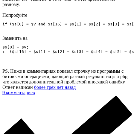
разному.
Попробуйте
if ($s[0] = $v and $s[16] = $s[1] = $s[2] = $s[3] = $s[
Заменить на
$s[0] = $v;

if ($s[16] = $s[1] = $s[2] = $s[3] = $s[4] = $s[5] = $s
PS. Ниже в комментариях показал строчку из программы с
битовыми операциями, дающий разный результат на js и php,
что является дополнительной проблемой вносящей ошибку.
Ответ написан
более трёх лет назад
9
комментариев