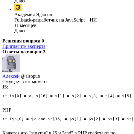
Далее
Академия Эдюсон
Fullstack-разработчик на JavaScript + ИИ
11 месяцев
Далее
Решения вопроса
0
Пригласить эксперта
Ответы на вопрос
3
Алексей
@alsopub
Смущает этот момент:
JS:
if (s[0] = v, s[16] = s[1] = s[2] = s[3] = s[4] = s[5] 
PHP:
if ($s[0] = $v and $s[16] = $s[1] = $s[2] = $s[3] = $s[
Кажется что "запятая" в JS и "and" в PHP сработают по