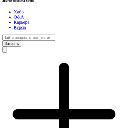
другие проекты хабра
Хабр
Q&A
Карьера
Курсы
Закрыть