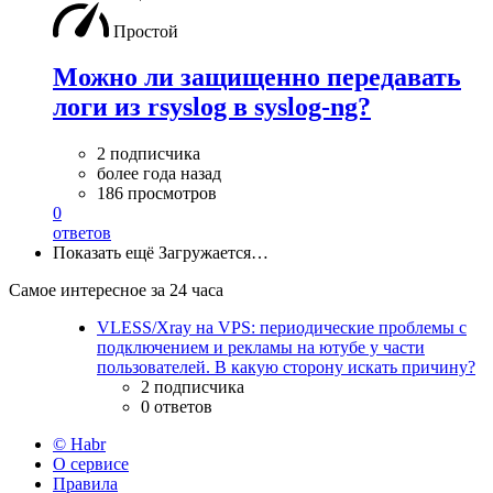
Простой
Можно ли защищенно передавать
логи из rsyslog в syslog-ng?
2 подписчика
более года назад
186 просмотров
0
ответов
Показать ещё
Загружается…
Самое интересное за 24 часа
VLESS/Xray на VPS: периодические проблемы с
подключением и рекламы на ютубе у части
пользователей. В какую сторону искать причину?
2 подписчика
0 ответов
© Habr
О сервисе
Правила