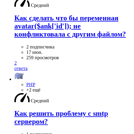
Средний
Как сделать что бы переменная
avatar($ank['id']); не
конфликтовала с другим файлом?
2 подписчика
17 июн.
259 просмотров
2
ответа
PHP
+2 ещё
Средний
Как решить проблему с smtp
сервером?