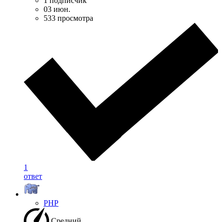
1 подписчик
03 июн.
533 просмотра
1
ответ
PHP
Средний