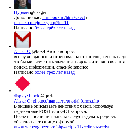
Нурлан
@daager
Дополню вас:
htmlbook.ru/html/select
и
ruseller.com/jquery.php?id=11
Написано
более трёх лет назад
Alister O
@box4
Автор вопроса
выгрузил данные и отрисовал на страничке, теперь надо
чтобы мог изменить значения, подскажите направления
поиска информации. спасибо заранее
Написано
более трёх лет назад
display: block
@qork
Alister O
:
php.net/manual/ru/tutorial.forms.php
В экшене описываете действия с базой, используя
переменные POST или GET запроса.
После выполнения экшена следует сделать редирект
обратно на страницу с формой
www.webengineer.pro/php-scripts/11-redirekt-sredst...