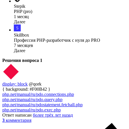
Stepik
PHP (pro)
1 месяц
Далее
Skillbox
Профессия PHP-разработчик с нуля до PRO
7 месяцев
Далее
Решения вопроса
1
display: block
@qork
{ background: #F00B42 }
php.net/manual/ru/pdo.connections.php
php.net/manual/ru/pdo.query.php
php.net/manual/ru/pdostatement.fetchall.php
php.net/manual/ru/pdo.exec.php
Ответ написан
более трёх лет назад
3
комментария