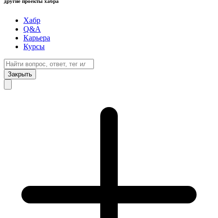
другие проекты хабра
Хабр
Q&A
Карьера
Курсы
Закрыть