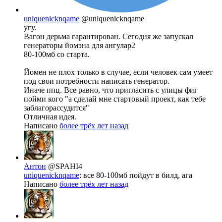
uniquenicknqame
@uniquenicknqame
угу.
Вагон дерьма гарантирован. Сегодня же запускал
генераторы йомэна для ангулар2
80-100мб со старта.
Йомен не плох только в случае, если человек сам умеет
под свои потребности написать генератор.
Иначе ппц. Все равно, что пригласить с улицы фиг
пойми кого "а сделай мне стартовый проект, как тебе
заблагорассудится"
Отличная идея.
Написано
более трёх лет назад
Антон
@SPAHI4
uniquenicknqame
: все 80-100мб пойдут в билд, ага
Написано
более трёх лет назад