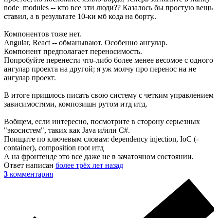
node_modules -- кто все эти люди?? Казалось бы простую вещь
ставил, а в результате 10-ки мб кода на борту..
Компонентов тоже нет.
Angular, React -- обманывают. Особенно ангулар.
Компонент предполагает переносимость.
Попробуйте перенести что-либо более менее весомое с одного
ангулар проекта на другой; я уж молчу про перенос на не
ангулар проект.
В итоге пришлось писать свою систему с четким управлением
зависимостями, композишн рутом итд итд.
Вобщем, если интересно, посмотрите в сторону серьезных
"экосистем", таких как Java и/или C#.
Поищите по ключевым словам: dependency injection, IoC (-
container), composition root итд
А на фронтенде это все даже не в зачаточном состоянии.
Ответ написан
более трёх лет назад
3
комментария