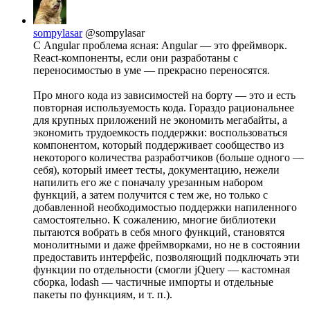
sompylasar
@sompylasar
С Angular проблема ясная: Angular — это фреймворк.
React-компоненты, если они разработаны с
переносимостью в уме — прекрасно переносятся.
Про много кода из зависимостей на борту — это и есть
повторная используемость кода. Гораздо рациональнее
для крупных приложений не экономить мегабайты, а
экономить трудоемкость поддержки: воспользоваться
компонентом, который поддерживает сообщество из
некоторого количества разработчиков (больше одного —
себя), который имеет тесты, документацию, нежели
напилить его же с поначалу урезанным набором
функций, а затем получится с тем же, но только с
добавленной необходимостью поддержки напиленного
самостоятельно. К сожалению, многие библиотеки
пытаются вобрать в себя много функций, становятся
монолитными и даже фреймворками, но не в состоянии
предоставить интерфейс, позволяющий подключать эти
функции по отдельности (смогли jQuery — кастомная
сборка, lodash — частичные импорты и отдельные
пакеты по функциям, и т. п.).