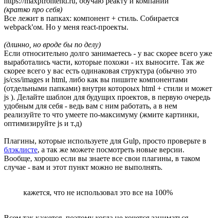
https://maxpfrontend.ru, обучаю реакту и компании
(кратко про себя)
Все лежит в папках: компонент + стиль. Собирается
webpack'ом. Но у меня react-проекты.
(длинно, но вроде бы по делу)
Если относительно долго занимаетесь - у вас скорее всего уже
выработались части, которые похожи - их выносите. Так же
скорее всего у вас есть одинаковая структура (обычно это
js/css/images и html, либо как вы пишите компонентами
(отдельными папками) внутри котороых html + стили и может
js ). Делайте шаблон для будущих проектов, в первую очередь
удобным для себя - ведь вам с ним работать, а в нем
реализуйте то что умеете по-максимуму (жмите картинки,
оптимизируйте js и т.д)
Плагины, которые используете для Gulp, просто проверьте в
блэклисте
, а так же можете посмотреть новые версии.
Вообще, хорошо если вы знаете все свои плагины, в таком
случае - вам и этот пункт можно не выполнять.
кажется, что не использовал это все на 100%
Всем так кажется, поэтому когда не хочется заниматься