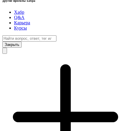
другие проекты хабра
Хабр
Q&A
Карьера
Курсы
Закрыть