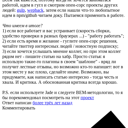
работой, идем в гугл и смотрим опен-сорс проекты других
людей:
gulp
,
wepback
, затем если нашли что-то любопытное
идем в npm/github читаем доку. Пытаемся применить в работе.
Что имеем в итоге?
1) если все работает и вас устраивает (скорость сборки,
удобство проверки в разных браузерах ...) - "работу работать";
2) если есть время и желание - гуглите опен-сорс решения,
читайте твиттер интересных людей / новостную подписку;
3) если хочется услышать мнение коллег, но при этом коллег
рядом нет - пишите статью на хабр. Просто статья: я
использую такие-то плагины в своем "шаблоне" - вряд ли
получит лестные отзывы, но возможно кто-то напишет: вот в
этом месте у вас плохо, сделайте иначе. Возможно, вы
придумаете, как написать статью интересно - тогда честь и
хвала. И критика. А обоснованная критика всегда хорошо.
P.S. если используете Jade и следуете BEM-методологии, то я
бы порекомендовал посмотреть на этот
проект
Ответ написан
более трёх лет назад
Комментировать