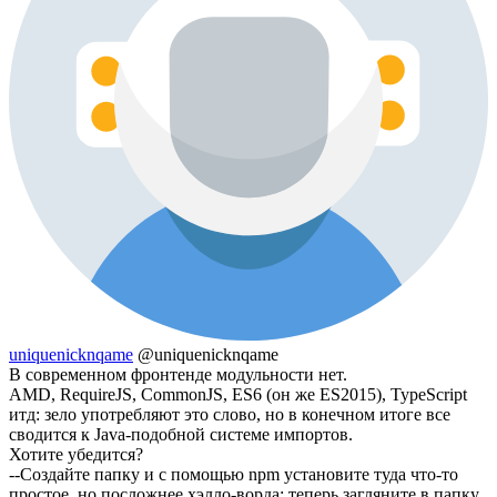
uniquenicknqame
@uniquenicknqame
В современном фронтенде модульности нет.
AMD, RequireJS, CommonJS, ES6 (он же ES2015), TypeScript
итд: зело употребляют это слово, но в конечном итоге все
сводится к Java-подобной системе импортов.
Хотите убедится?
--Создайте папку и с помощью npm установите туда что-то
простое, но посложнее хэлло-ворда; теперь загляните в папку