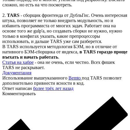
сложно, но есть на что посмотреть.
2.
TARS
- сборщик фронтенда от ДубльГис. Очень интересная
штука, позволяет не только внедрить модульность, но и
избавить программиста от многих задач. Работает она на
основе того же gulp'а, но создавать сборки не нужно, нужно
только в конфигах указать, какие препроцессоры
использовать, и дальше TARS уже сам разберется.
В TARS используется методология БЭМ, но в отличие от
нативного БЭМ-сборщика от яндекса,
в TARS гораздо проще
въехать и начать работать
.
Статья на хабре
- она не очень, если честно. Всех фишек
TARS не раскрывает.
Документация
Использование вышеуказанного
Bemto
под TARS позволит
дополнительно привнести ясности в код.
Ответ написан
более трёх лет назад
Комментировать