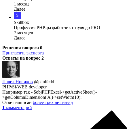
1 месяц
Далее
Skillbox
Профессия PHP-разработчик с нуля до PRO
7 месяцев
Далее
Решения вопроса
0
Пригласить эксперта
Ответы на вопрос
2
Павел Новиков
@paulfcdd
PHP/Sf/WEB developer
Например так - $objPHPExcel->getActiveSheet()-
>getColumnDimension('A')->setWidth(10);
Ответ написан
более трёх лет назад
1
комментарий