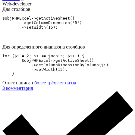
Web-developer
Для столбцов
$objPHPExcel->getActiveSheet()

        ->getColumnDimension('B')

        ->setWidth(15);
Для определенного диапазона столбцов
for ($i = 2; $i <= $mcols; $i++) {

        $objPHPExcel->getActiveSheet()

            ->getColumnDimensionByColumn($i)

            ->setWidth(15);

    }
Ответ написан
более трёх лет назад
3
комментария