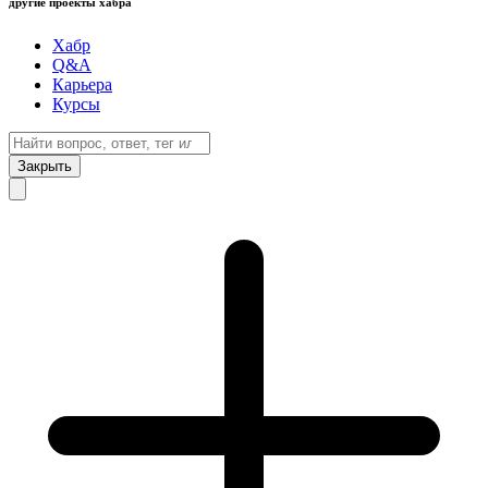
другие проекты хабра
Хабр
Q&A
Карьера
Курсы
Закрыть