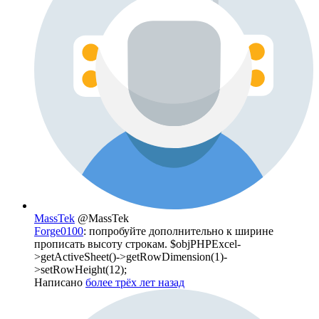
MassTek
@MassTek
Forge0100
: попробуйте дополнительно к ширине
прописать высоту строкам. $objPHPExcel-
>getActiveSheet()->getRowDimension(1)-
>setRowHeight(12);
Написано
более трёх лет назад