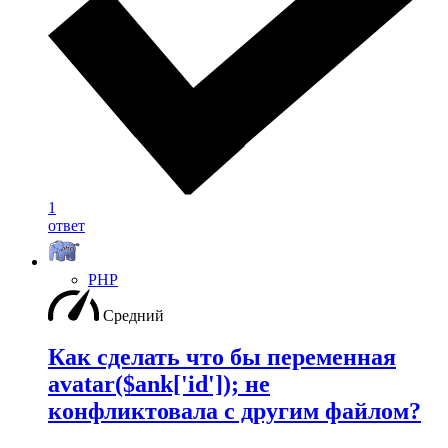
1
ответ
PHP
Средний
Как сделать что бы переменная
avatar($ank['id']); не
конфликтовала с другим файлом?