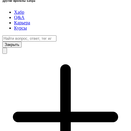
другие проекты хабра
Хабр
Q&A
Карьера
Курсы
Закрыть