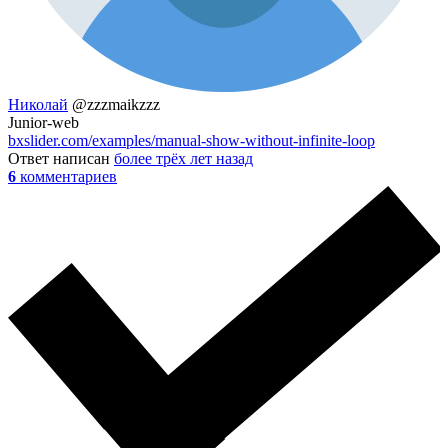
Николай
@zzzmaikzzz
Junior-web
bxslider.com/examples/manual-show-without-infinite-loop
Ответ написан
более трёх лет назад
6
комментариев