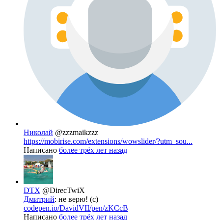
Николай
@zzzmaikzzz
https://mobirise.com/extensions/wowslider/?utm_sou...
Написано
более трёх лет назад
DTX
@DirecTwiX
Дмитрий
: не верю! (c)
codepen.io/DavidVII/pen/zKCcB
Написано
более трёх лет назад