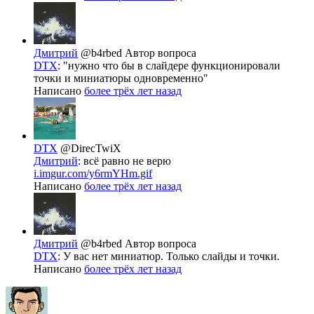
Дмитрий
@b4rbed
Автор вопроса
DTX
: "нужно что бы в слайдере функционировали
точки и миниатюры одновременно"
Написано
более трёх лет назад
DTX
@DirecTwiX
Дмитрий
: всё равно не верю
i.imgur.com/y6rmYHm.gif
Написано
более трёх лет назад
Дмитрий
@b4rbed
Автор вопроса
DTX
: У вас нет миниатюр. Только слайды и точки.
Написано
более трёх лет назад