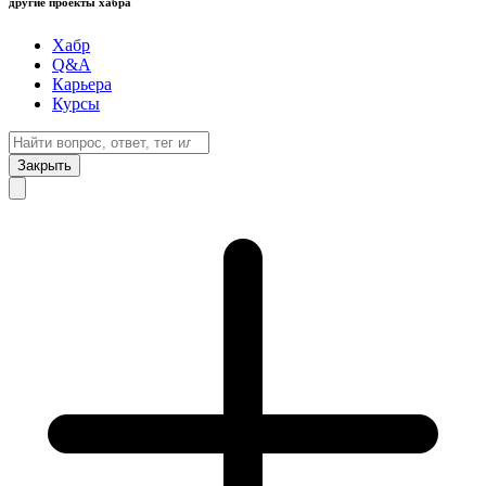
другие проекты хабра
Хабр
Q&A
Карьера
Курсы
Закрыть