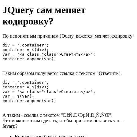
JQuery сам меняет
кодировку?
По непонятным причинам JQuery, кажется, меняет кодировку:
div = '.container';

container = $(div);

var = '<a class="class">Ответить</a>';

container.append(var);
Таким образом получается ссылка с текстом "Ответить".
div = '.container';

container = $(div);

var = '<a class="class">Ответить</a>';

var = $(var);

container.append(var);
А таким - ссылка с текстом "ÐžÑ‚Ð²ÐµÑ‚Ð¸Ñ‚ÑŒ".
Что можно с этим сделать, чтобы при этом оставить var =
$(var);?
Вопрос задан
более трёх лет назад