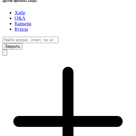
другие проекты хабра
Хабр
Q&A
Карьера
Курсы
Закрыть