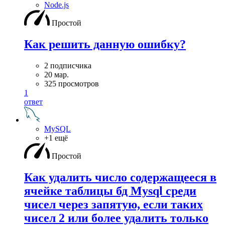
Node.js
Простой
Как решить данную ошибку?
2 подписчика
20 мар.
325 просмотров
1
ответ
MySQL
+1 ещё
Простой
Как удалить число содержащееся в
ячейке таблицы бд Mysql среди
чисел через запятую, если таких
чисел 2 или более удалить только