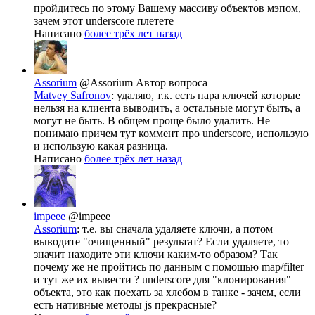
пройдитесь по этому Вашему массиву объектов мэпом,
зачем этот underscore плетете
Написано
более трёх лет назад
Assorium
@Assorium
Автор вопроса
Matvey Safronov
: удаляю, т.к. есть пара ключей которые
нельзя на клиента выводить, а остальные могут быть, а
могут не быть. В общем проще было удалить. Не
понимаю причем тут коммент про underscore, использую
и использую какая разница.
Написано
более трёх лет назад
impeee
@impeee
Assorium
: т.е. вы сначала удаляете ключи, а потом
выводите "очищенный" результат? Если удаляете, то
значит находите эти ключи каким-то образом? Так
почему же не пройтись по данным с помощью map/filter
и тут же их вывести ? underscore для "клонирования"
объекта, это как поехать за хлебом в танке - зачем, если
есть нативные методы js прекрасные?