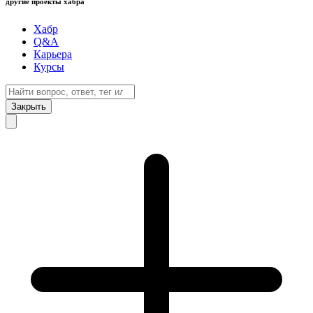
другие проекты хабра
Хабр
Q&A
Карьера
Курсы
Закрыть