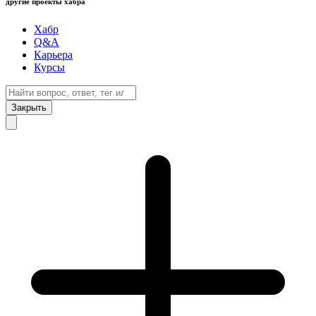
другие проекты хабра
Хабр
Q&A
Карьера
Курсы
Закрыть