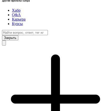
другие проекты хабра
Хабр
Q&A
Карьера
Курсы
Закрыть