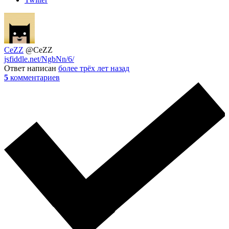
CeZZ
@CeZZ
jsfiddle.net/NgbNn/6/
Ответ написан
более трёх лет назад
5
комментариев