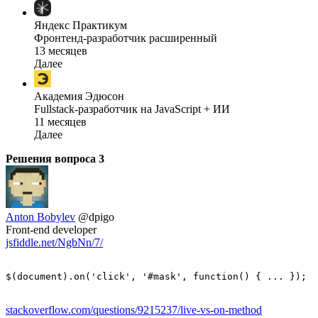
Яндекс Практикум
Фронтенд-разработчик расширенный
13 месяцев
Далее
Академия Эдюсон
Fullstack-разработчик на JavaScript + ИИ
11 месяцев
Далее
Решения вопроса
3
Anton Bobylev
@dpigo
Front-end developer
jsfiddle.net/NgbNn/7/
stackoverflow.com/questions/9215237/live-vs-on-method