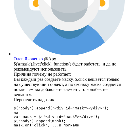
Олег Яковенко
@Apx
$('#mask').live('click', function() будет работать, и да не
рекомендуют использовать.
Причина почему не работает:
Вы каждый раз создаёте маску. $.click вешается только
на существующий объект, а по скольку маска создаётся
позже чем вы добавляете элемент, то коллбек не
вешается.
Перепелить надо так.
$('body').append('<div id="mask"></div>');

на 

var mask = $('<div id="mask"></div>');

$('body').append(mask);

mask.on('click', ...и погнали
