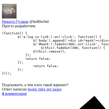
Никита Гусаков
@hell0w0rd
Просто разработчик
(function() {

	$('a.log-in-link').on('click', function() {

		$('body').append('<div id="mask"></div>');

		$('#mask').fadeIn(300).on('click', function() {

		    $(this).fadeOut(300, function() {

                $(this).remove();  

            }); 

            return false;

        });

		return false;

	});

Подскажите, а чем плох такой вариант?
Ответ написан
более трёх лет назад
4
комментария