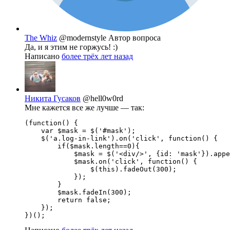
The Whiz
@modernstyle
Автор вопроса
Да, и я этим не горжусь! :)
Написано
более трёх лет назад
Никита Гусаков
@hell0w0rd
Мне кажется все же лучше — так:
(function() {

    var $mask = $('#mask');

    $('a.log-in-link').on('click', function() {

        if($mask.length==0){

            $mask = $('<div/>', {id: 'mask'}).appe
            $mask.on('click', function() {

                $(this).fadeOut(300);

            });

        }

        $mask.fadeIn(300);

        return false;

    });
