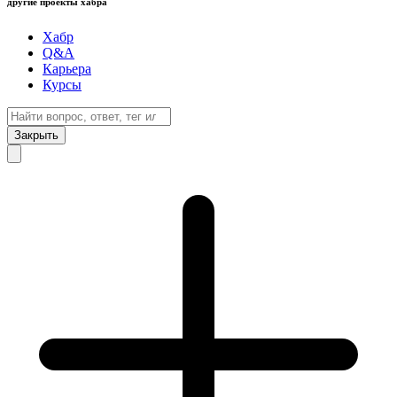
другие проекты хабра
Хабр
Q&A
Карьера
Курсы
Закрыть