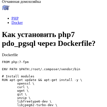
Отчаянная домохозяйка
PHP
Docker
Как установить php7
pdo_pgsql через Dockerfile?
Dockerfile
FROM php:7-fpm

ENV PATH $PATH:/root/.composer/vendor/bin

# Install modules

RUN apt-get update && apt-get install -y \

        openssl \

        curl \

        wget \

        git \

        unzip \

        libfreetype6-dev \

        libjpeg62-turbo-dev \
