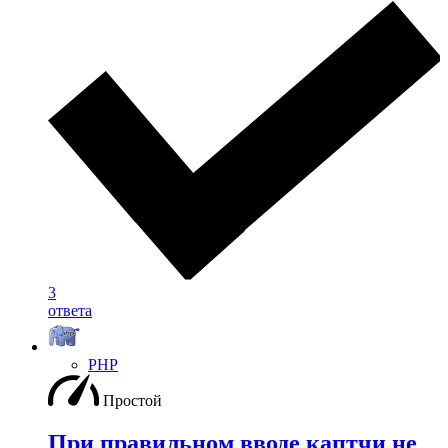
3
ответа
PHP
Простой
При правильном вводе каптчи не