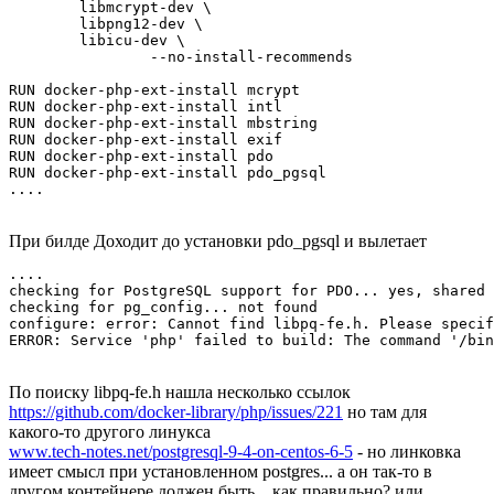
        libmcrypt-dev \

        libpng12-dev \

        libicu-dev \

                --no-install-recommends

RUN docker-php-ext-install mcrypt

RUN docker-php-ext-install intl 

RUN docker-php-ext-install mbstring 

RUN docker-php-ext-install exif 

RUN docker-php-ext-install pdo 

RUN docker-php-ext-install pdo_pgsql

....
При билде Доходит до установки pdo_pgsql и вылетает
....

checking for PostgreSQL support for PDO... yes, shared

checking for pg_config... not found

configure: error: Cannot find libpq-fe.h. Please specif
ERROR: Service 'php' failed to build: The command '/bin
По поиску libpq-fe.h нашла несколько ссылок
https://github.com/docker-library/php/issues/221
но там для
какого-то другого линукса
www.tech-notes.net/postgresql-9-4-on-centos-6-5
- но линковка
имеет смысл при установленном postgres... а он так-то в
другом контейнере должен быть... как правильно? или