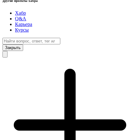
другие проекты хабра
Хабр
Q&A
Карьера
Курсы
Закрыть