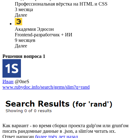
Профессиональная вёрстка на HTML и CSS
3 месяца
Далее
Академия Эдюсон
Frontend-разработчик + ИИ
9 месяцев
Далее
Решения вопроса
1
Иван
@0neS
www.rubydoc.info/search/gems/slim?q=rand
Как вариант - во время сборки проекта gulp'ом или grunt'ом
писать рандомные данные в .json, а slim'ом читать их.
Ответ написан
более трёх лет назад