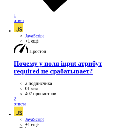
1
ответ
JavaScript
+1 ещё
Простой
Почему у поля input атрибут
required не срабатывает?
2 подписчика
01 мая
407 просмотров
2
ответа
JavaScript
+1 ещё