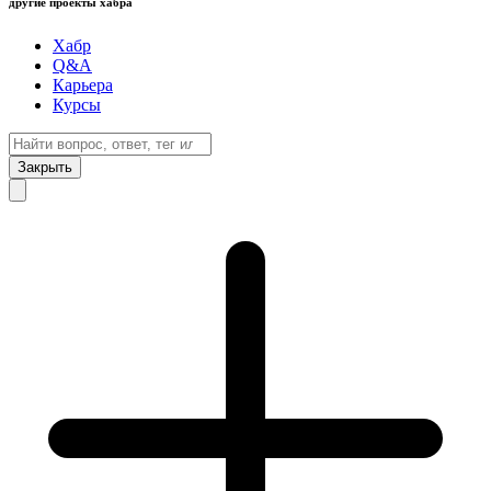
другие проекты хабра
Хабр
Q&A
Карьера
Курсы
Закрыть