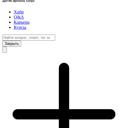
другие проекты хабра
Хабр
Q&A
Карьера
Курсы
Закрыть