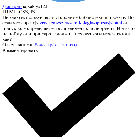
Дмитрий
@kaktys123
HTML, CSS, JS
Не знаю используешь ли сторонние библиотеки в проекте. Но
если что appear.js
verstaemvse.ru/scroll-plagin-appear-js.html
он
при скроле определяет есть ли элемент в поле зрения. И что то
не пойму они при скроле должны появляться и исчезать или
как?
Ответ написан
более трёх лет назад
Комментировать