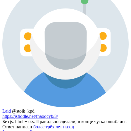
Laid
@stoik_kpd
https://jsfiddle.net/fnaoqcyb/3/
Без js. html + css. Правильно сделали, в конце чутка ошиблись.
Ответ написан
более трёх лет назад