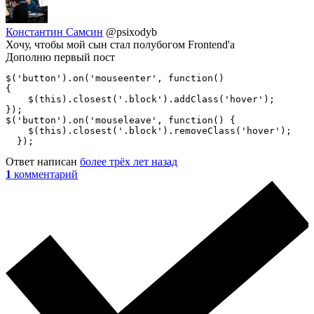
Константин Самсин
@psixodyb
Хочу, чтобы мой сын стал полубогом Frontend'a
Дополню первый пост
$('button').on('mouseenter', function()

{

    $(this).closest('.block').addClass('hover');

});

$('button').on('mouseleave', function() {

    $(this).closest('.block').removeClass('hover');

  });
Ответ написан
более трёх лет назад
1
комментарий