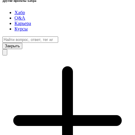
другие проекты хабра
Хабр
Q&A
Карьера
Курсы
Закрыть