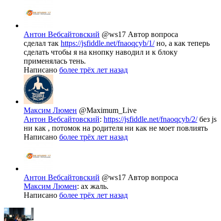
Антон Вебсайтовский
@ws17
Автор вопроса
сделал так
https://jsfiddle.net/fnaoqcyb/1/
но, а как теперь
сделать чтобы я на кнопку наводил и к блоку
применялась тень.
Написано
более трёх лет назад
Максим Люмен
@Maximum_Live
Антон Вебсайтовский
:
https://jsfiddle.net/fnaoqcyb/2/
без js
ни как , потомок на родителя ни как не моет повлиять
Написано
более трёх лет назад
Антон Вебсайтовский
@ws17
Автор вопроса
Максим Люмен
: ах жаль.
Написано
более трёх лет назад