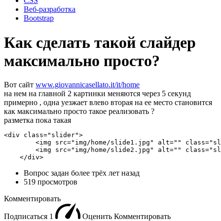
CSS
Веб-разработка
Bootstrap
Как сделать такой слайдер
максимально просто?
Вот сайт
www.giovannicasellato.it/it/home
на нем на главной 2 картинки меняются через 5 секунд
примерно , одна уезжает влево вторая на ее место становится
как максимально просто такое реализовать ?
разметка пока такая
<div class="slider">

        <img src="img/home/slide1.jpg" alt="" class="sl
        <img src="img/home/slide2.jpg" alt="" class="sl
    </div>
Вопрос задан
более трёх лет назад
519 просмотров
Комментировать
Подписаться
1
Оценить
Комментировать