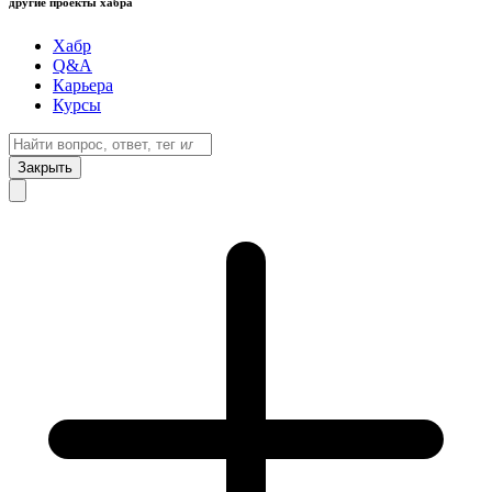
другие проекты хабра
Хабр
Q&A
Карьера
Курсы
Закрыть