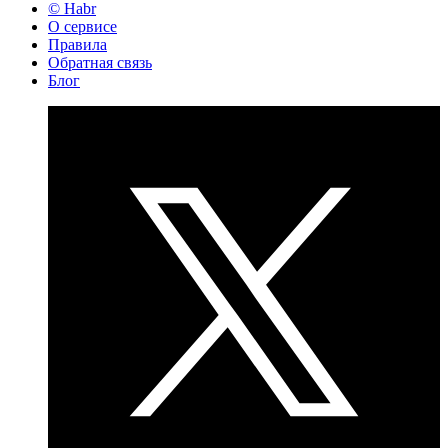
© Habr
О сервисе
Правила
Обратная связь
Блог