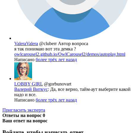
ValeraValera
@cluberr
Автор вопроса
я так понимаю вот эта демка ?
owlcarousel2.github.io/OwlCarousel2/demos/autoplay.html
Написано
более трёх лет назад
LOBBY GIRL
@gorbunovart
Валерий Виткус
: Да, все верно, тайм-аут выберите какой
надо и все.
Написано
более трёх лет назад
Пригласить эксперта
Ответы на вопрос
0
Ваш ответ на вопрос
Войдите, чтобы написать ответ