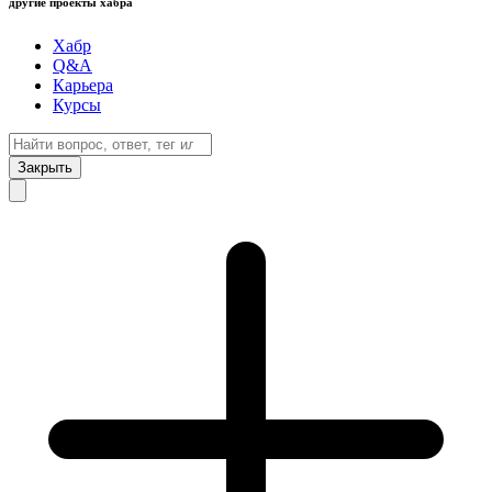
другие проекты хабра
Хабр
Q&A
Карьера
Курсы
Закрыть