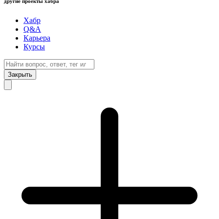
другие проекты хабра
Хабр
Q&A
Карьера
Курсы
Закрыть