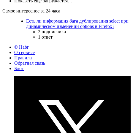
Показать ещё
Загружается…
Самое интересное за 24 часа
Есть ли информация бага дублирования select при
динамическом изменении options в Firefox?
2 подписчика
1 ответ
© Habr
О сервисе
Правила
Обратная связь
Блог