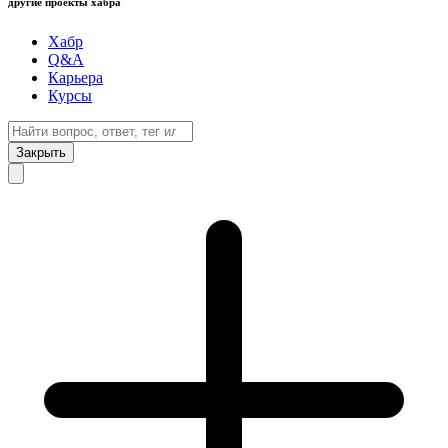
другие проекты хабра
Хабр
Q&A
Карьера
Курсы
Закрыть