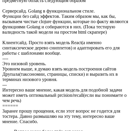
предметную область следующим образом
Серверсайд. Golang в функциональном стиле.
Функции без сайд эффектов. Таким образом мы, как бы,
вызываем чистые clojure функции, которые по факту являются
функциями Golang и собираются в них. (Пока тестирую
валидность такой модели на простом html скрапере)
Клиентсайд. Просто взять модель React(а именно
синтаксическое дерево сниппетов) и адаптировать его для
работы с шаблонами вообще.
----
Это низовой уровень.
Уровнем выше, я думаю взять модель построения сайтов
Друпала(таксономии, страницы, списки) и выразить их в
терминах низового уровня.
---
Интересно ваше мнение, какая модель для подобной задачи
может иметь оптимальный prcision/recall(если вы понимаете о
чем речь)
======
Заранее прошу прощения, если этот вопрос не годится для
тостера. Давно размышляю на эту тему, интересно ваше
мнение. Спасибо.