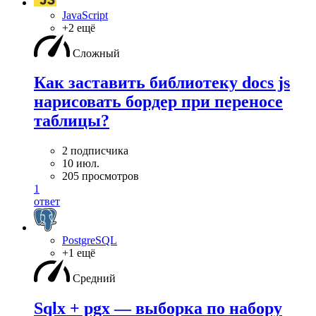
JavaScript
+2 ещё
Сложный
Как заставить библиотеку docs js
нарисовать бордер при переносе
таблицы?
2 подписчика
10 июл.
205 просмотров
1
ответ
PostgreSQL
+1 ещё
Средний
Sqlx + pgx — выборка по набору