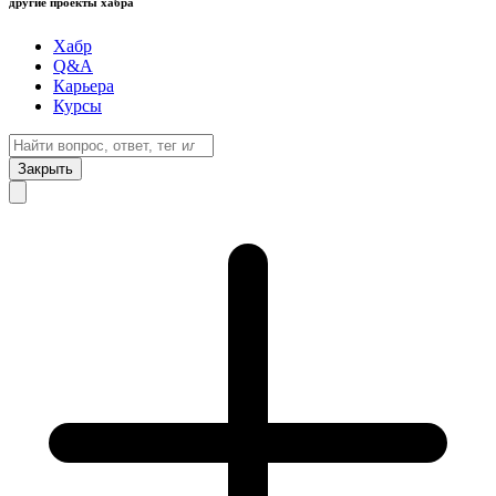
другие проекты хабра
Хабр
Q&A
Карьера
Курсы
Закрыть