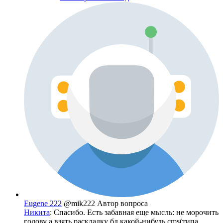
Eugene 222
@mik222
Автор вопроса
Никита
: Спасибо. Есть забавная еще мысль: не морочить
голову а взять раскладку бд какой-нибудь cms(типа