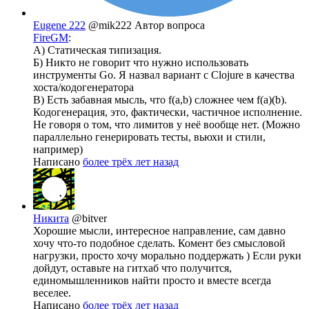
Eugene 222
@mik222
Автор вопроса
FireGM
:
А) Статическая типизация.
Б) Никто не говорит что нужно использовать
инструменты Go. Я назвал вариант с Clojure в качества
хоста/кодогенератора
В) Есть забавная мысль, что f(a,b) сложнее чем f(a)(b).
Кодогенерация, это, фактически, частичное исполнение.
Не говоря о том, что лимитов у неё вообще нет. (Можно
параллельно генерировать тесты, вьюхи и стили,
например)
Написано
более трёх лет назад
Никита
@bitver
Хорошие мысли, интересное направление, сам давно
хочу что-то подобное сделать. Комент без смысловой
нагрузки, просто хочу морально поддержать ) Если руки
дойдут, оставьте на гитхаб что получится,
единомышленников найти просто и вместе всегда
веселее.
Написано
более трёх лет назад