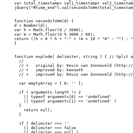
var total_timestamp= val1_timestamp+ val2_timestam
jQuery("#time_end").val(secondsToHm(total_timestam
function secondsToHm(d) {

d = Number(d);

var h = Math.floor(d / 3600);

var m = Math.floor(d % 3600 / 60);

return ((h > 0 ? h + ":" + (m < 10 ? "0" : "") : "
}

function explode( delimiter, string ) { // Split a
  // 

  // +   original by: Kevin van Zonneveld (http://
  // +   improved by: kenneth

  // +   improved by: Kevin van Zonneveld (http://
  var emptyArray = { 0: '' };

  if ( arguments.length != 2

    || typeof arguments[0] == 'undefined'

    || typeof arguments[1] == 'undefined' )

  {

    return null;

  }

  if ( delimiter === ''

    || delimiter === false

    || delimiter === null )
