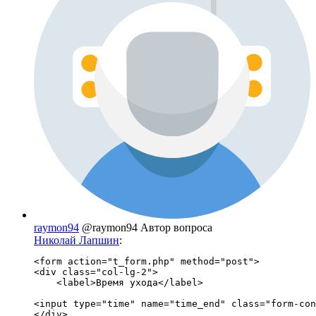
raymon94
@raymon94
Автор вопроса
Николай Лапшин
:
<form action="t_form.php" method="post">

<div class="col-lg-2">

    <label>Время ухода</label>

<input type="time" name="time_end" class="form-con
</div>
