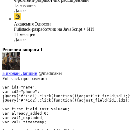
Фронтенд-разработчик расширенный
13 месяцев
Далее
Академия Эдюсон
Fullstack-разработчик на JavaScript + ИИ
11 месяцев
Далее
Решения вопроса
1
Николай Лапшин
@madmaker
Full stack программист
var id1="name";

var id2="phone";

jQuery("#"+id1).click(function(){adjust1st_field(id1);}
jQuery("#"+id2).click(function(){adjust_field(id1,id2);
var first_field_init_value=0;

var already_added=0;

var val1_exploded;

var val1_timestamp;
