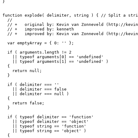
}

function explode( delimiter, string ) {	// Split a string by string

  // 

  // +   original by: Kevin van Zonneveld (http://kevin
  // +   improved by: kenneth

  // +   improved by: Kevin van Zonneveld (http://kevin
  var emptyArray = { 0: '' };

  if ( arguments.length != 2

    || typeof arguments[0] == 'undefined'

    || typeof arguments[1] == 'undefined' )

  {

    return null;

  }

  if ( delimiter === ''

    || delimiter === false

    || delimiter === null )

  {

    return false;

  }

  if ( typeof delimiter == 'function'

    || typeof delimiter == 'object'

    || typeof string == 'function'

    || typeof string == 'object' )

  {
