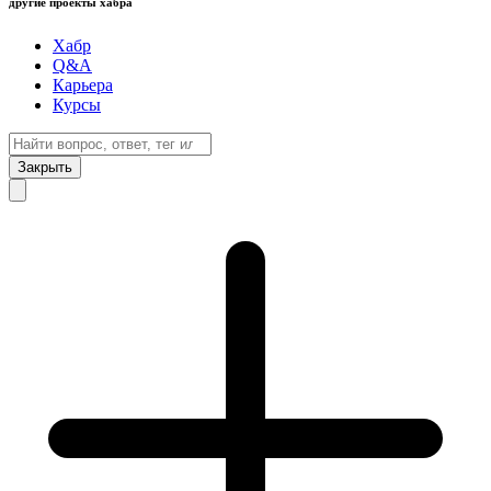
другие проекты хабра
Хабр
Q&A
Карьера
Курсы
Закрыть