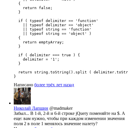
  {

    return false;

  }

  if ( typeof delimiter == 'function'

    || typeof delimiter == 'object'

    || typeof string == 'function'

    || typeof string == 'object' )

  {

    return emptyArray;

  }

  if ( delimiter === true ) {

    delimiter = '1';

  }

  return string.toString().split ( delimiter.toStr
}
Написано
более трёх лет назад
Николай Лапшин
@madmaker
Забыл... В 1-й, 2-й и 6-й строке jQuery поменяйте на $. А
еще: вам нужно, чтобы при каждом изменении значения
поля 2 в поле 1 менялось значение налету?