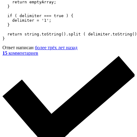
    return emptyArray;

  }

  if ( delimiter === true ) {

    delimiter = '1';

  }

  return string.toString().split ( delimiter.toString()
}
Ответ написан
более трёх лет назад
15
комментариев