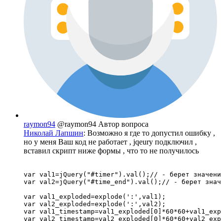
raymon94
@raymon94
Автор вопроса
Николай Лапшин
: Возможно я где то допустил ошибку ,
но у меня Ваш код не работает , jqeury подключил ,
вставил скрипт ниже формы , что то не получилось
var val1=jQuery("#timer").val();// - берет значени
var val2=jQuery("#time_end").val();// - берет знач
var val1_exploded=explode(':',val1);

var val2_exploded=explode(':',val2);

var val1_timestamp=val1_exploded[0]*60*60+val1_exp
var val2_timestamp=val2_exploded[0]*60*60+val2_exp