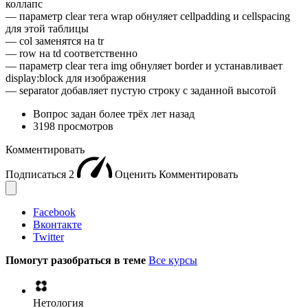
коллапс
— параметр clear тега wrap обнуляет cellpadding и cellspacing
для этой таблицы
— col заменятся на tr
— row на td соответственно
— параметр clear тега img обнуляет border и устанавливает
display:block для изображения
— separator добавляет пустую строку с заданной высотой
Вопрос задан
более трёх лет назад
3198 просмотров
Комментировать
Подписаться
2
Оценить
Комментировать
Facebook
Вконтакте
Twitter
Помогут разобраться в теме
Все курсы
Нетология