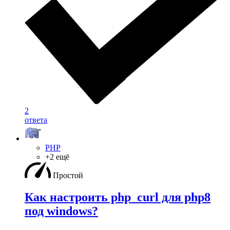
2
ответа
PHP
+2 ещё
Простой
Как настроить php_curl для php8
под windows?