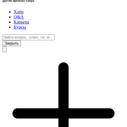
другие проекты хабра
Хабр
Q&A
Карьера
Курсы
Закрыть