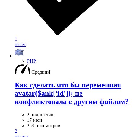
1
ответ
PHP
Средний
Как сделать что бы переменная
avatar($ank['id']); не
конфликтовала с другим файлом?
2 подписчика
17 июн.
259 просмотров
2
ответа