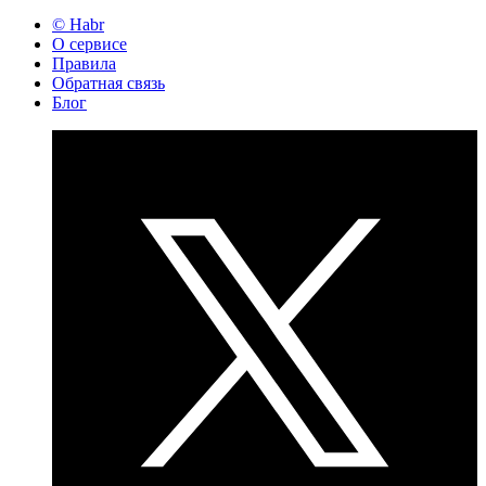
© Habr
О сервисе
Правила
Обратная связь
Блог