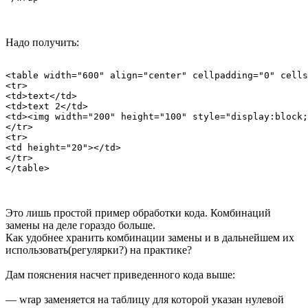
Надо получить:
<table width="600" align="center" cellpadding="0" cells
<tr>

<td>text</td>

<td>text 2</td>

<td><img width="200" height="100" style="display:block;
</tr>

<tr>

<td height="20"></td>

</tr>

Это лишь простой пример обработки кода. Комбинаций
замены на деле гораздо больше.
Как удобнее хранить комбинации замены и в дальнейшем их
использовать(регулярки?) на практике?
Дам пояснения насчет приведенного кода выше:
— wrap заменяется на таблицу для которой указан нулевой