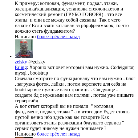
К примеру: котлован, фундамент, подвал, этажи,
электрика\канализация, установка стеклопакетов и
косметический ремонт (ГРУБО ГОВОРЯ) - это все
этапы, и они все между собой связаны. Так с чего
начать? Если взять котлован за php-фреймворк, то что
должно стать фундаментом?
Написано
более трёх лет назад
zelsky
@zelsky
Erling
: Хорошо вот овет который вам нужно. Codeignitor,
mysql , bootstrap
Сначала смотрите по функцыоналу что вам нужно - блог
, загрузка фоток, лайки , потом верстаете для себя на
bootstrap все нужные вам страницы . Следуище -
создаете бд с нужными вам полями , потом уже пишыте
серверсайд.
А вот ответ который вы не поняли. " котлован,
фундамент, подвал, этажи " а в итоге дом будет стоять
пустой вечно ибо здесь как вы говорите Как
организовать этапы реализации будущего сервиса "
сервис будет никому не нужен понимаете ?
Написано
более трёх лет назад