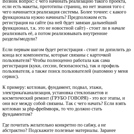
Возник вопрос: с чего начинать реализацию такого проекта,
если есть макеты, прототипы страниц, но нет знания того с
чего начинается реализация системы. Более точнее: с какого
функционала нужно начинать? Предположим есть
регистрация на сайте (на ней будет завязан дальнейший
функционал, т.к. это не новостной сайт) - стоит ли в начале
реализовать её, а потом реализовывать внутренние
разделы\модули?
Если первым шагом будет регистрация - стоит ли допилить до
конца все компоненты, которые связаны с карточкой
пользователя? Чтобы полноценно работала как сама
регистрация (куки, сессии, безопасность), так и профиль
пользователя, а также поиск пользователей (напомню у меня
сервис).
К примеру: котлован, фундамент, подвал, этажи,
электрика\канализация, установка стеклопакетов и
косметический ремонт (ГРУБО ГОВОРЯ) - это все этапы, и
они все между собой связаны. Так с чего начать? Если взять
котлован за php-фреймворк, то что должно стать
фундаментом?
Где почитать желательно конкретно по сабжу, а не
абстрактно? Подскажите полезные материалы. Заранее