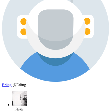
Erling
@Erling