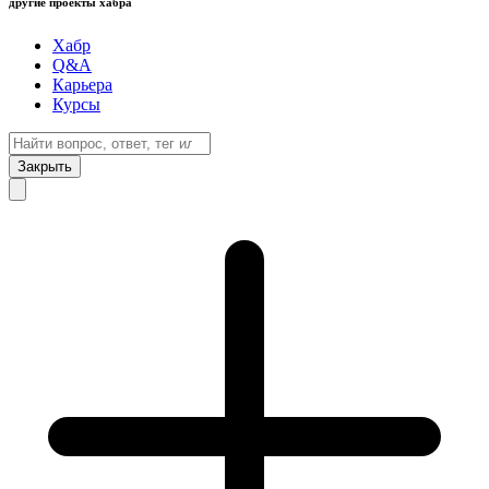
другие проекты хабра
Хабр
Q&A
Карьера
Курсы
Закрыть