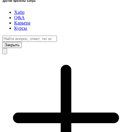
другие проекты хабра
Хабр
Q&A
Карьера
Курсы
Закрыть