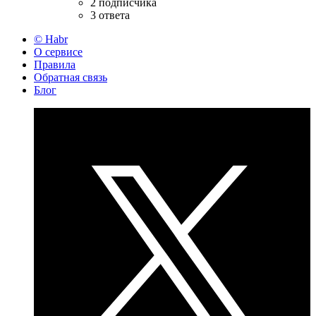
2 подписчика
3 ответа
© Habr
О сервисе
Правила
Обратная связь
Блог