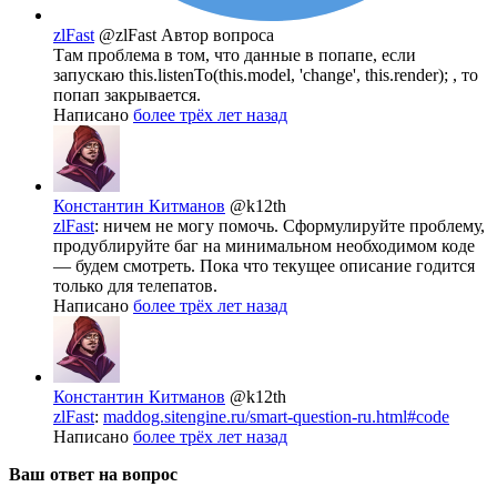
zlFast
@zlFast
Автор вопроса
Там проблема в том, что данные в попапе, если
запускаю this.listenTo(this.model, 'change', this.render); , то
попап закрывается.
Написано
более трёх лет назад
Константин Китманов
@k12th
zlFast
: ничем не могу помочь. Сформулируйте проблему,
продублируйте баг на минимальном необходимом коде
— будем смотреть. Пока что текущее описание годится
только для телепатов.
Написано
более трёх лет назад
Константин Китманов
@k12th
zlFast
:
maddog.sitengine.ru/smart-question-ru.html#code
Написано
более трёх лет назад
Ваш ответ на вопрос