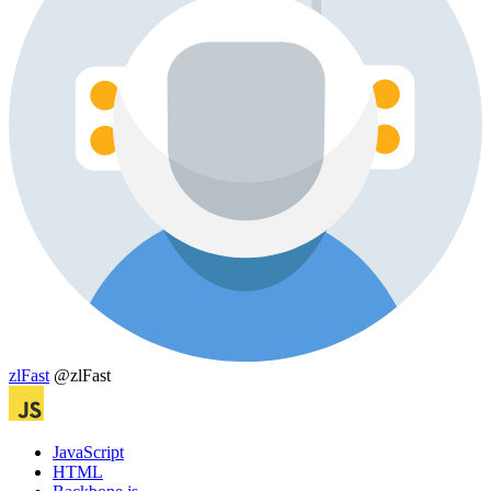
zlFast
@zlFast
JavaScript
HTML