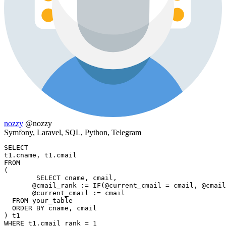
nozzy
@nozzy
Symfony, Laravel, SQL, Python, Telegram
SELECT	

t1.cname, t1.cmail

FROM

(

	SELECT cname, cmail,

       @cmail_rank := IF(@current_cmail = cmail, @cmail
       @current_cmail := cmail 

  FROM your_table

  ORDER BY cname, cmail

) t1

WHERE t1.cmail_rank = 1