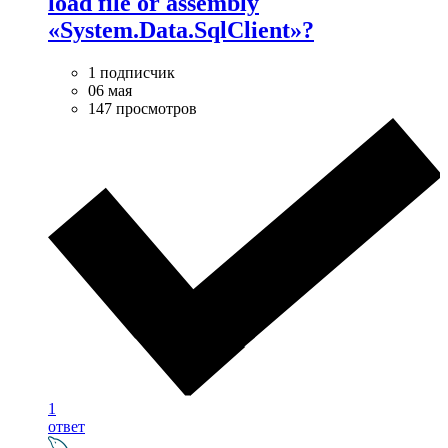
load file or assembly
«System.Data.SqlClient»?
1 подписчик
06 мая
147 просмотров
1
ответ