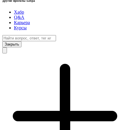
другие проекты хабра
Хабр
Q&A
Карьера
Курсы
Закрыть