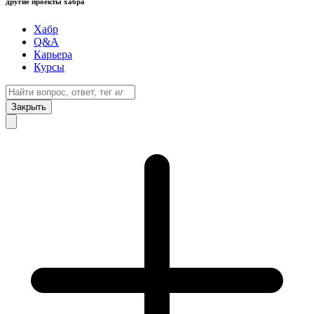
другие проекты хабра
Хабр
Q&A
Карьера
Курсы
Закрыть