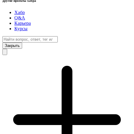
другие проекты хабра
Хабр
Q&A
Карьера
Курсы
Закрыть