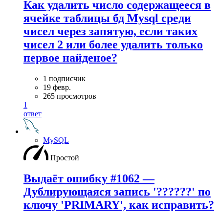
Как удалить число содержащееся в
ячейке таблицы бд Mysql среди
чисел через запятую, если таких
чисел 2 или более удалить только
первое найденое?
1 подписчик
19 февр.
265 просмотров
1
ответ
MySQL
Простой
Выдаёт ошибку #1062 —
Дублирующаяся запись '??????' по
ключу 'PRIMARY', как исправить?