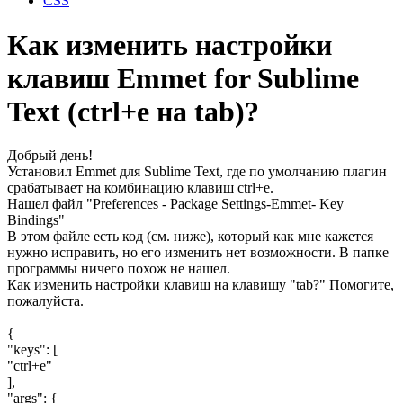
CSS
Как изменить настройки
клавиш Emmet for Sublime
Text (ctrl+e на tab)?
Добрый день!
Установил Emmet для Sublime Text, где по умолчанию плагин
срабатывает на комбинацию клавиш ctrl+e.
Нашел файл "Preferences - Package Settings-Emmet- Key
Bindings"
В этом файле есть код (см. ниже), который как мне кажется
нужно исправить, но его изменить нет возможности. В папке
программы ничего похож не нашел.
Как изменить настройки клавиш на клавишу "tab?" Помогите,
пожалуйста.
{
"keys": [
"ctrl+e"
],
"args": {