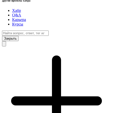
другие проекты хабра
Хабр
Q&A
Карьера
Курсы
Закрыть