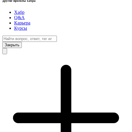
другие проекты хабра
Хабр
Q&A
Карьера
Курсы
Закрыть