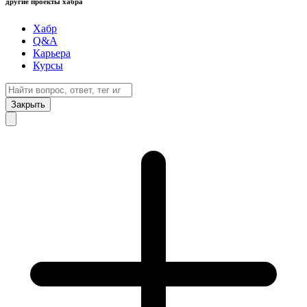
другие проекты хабра
Хабр
Q&A
Карьера
Курсы
Закрыть