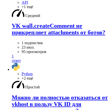
API
+1 ещё
Средний
VK wall.createComment не
прикрепляет attachments от ботов?
1 подписчик
23 июл.
95 просмотров
1
ответ
Python
+2 ещё
Простой
Можно ли полностью отказаться от
vkhost в пользу VK ID для