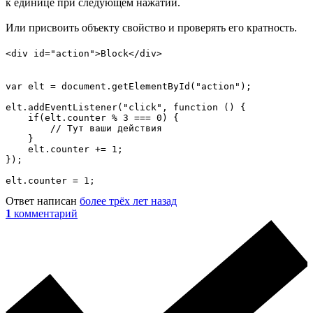
к единице при следующем нажатии.
Или присвоить объекту свойство и проверять его кратность.
<div id="action">Block</div>
var elt = document.getElementById("action");

elt.addEventListener("click", function () {

    if(elt.counter % 3 === 0) {

        // Тут ваши действия

    }

    elt.counter += 1;

});

elt.counter = 1;
Ответ написан
более трёх лет назад
1
комментарий