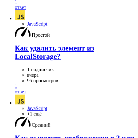
1
ответ
JavaScript
Простой
Как удалить элемент из
LocalStorage?
1 подписчик
вчера
95 просмотров
1
ответ
JavaScript
+1 ещё
Средний
Как выводить изображения в 2 или