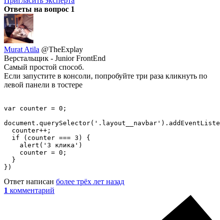
Пригласить эксперта
Ответы на вопрос
1
Murat Atila
@TheExplay
Верстальщик - Junior FrontEnd
Самый простой способ.
Если запустите в консоли, попробуйте три раза кликнуть по
левой панели в тостере
var counter = 0;

document.querySelector('.layout__navbar').addEventListe
  counter++;

  if (counter === 3) {

    alert('3 клика')

    counter = 0;

  }

})
Ответ написан
более трёх лет назад
1
комментарий