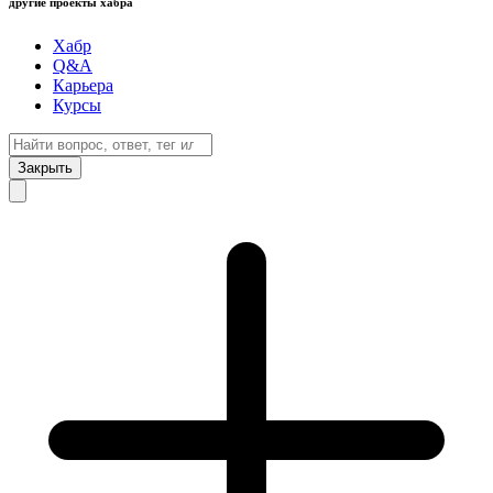
другие проекты хабра
Хабр
Q&A
Карьера
Курсы
Закрыть