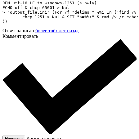
REM utf-16 LE to windows-1251 (slowly)

ECHO off & chcp 65001 > Nul

> "output_file.ini" (For /f "delims=" %%i In ('find /v 
	chcp 1251 > Nul & SET "a=%%i" & cmd /v /c echo:!a:*]^^=!

))
Ответ написан
более трёх лет назад
Комментировать
Комментировать
Нравится