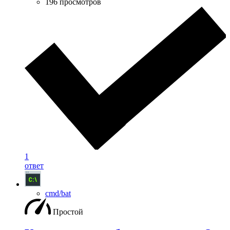
196 просмотров
1
ответ
cmd/bat
Простой