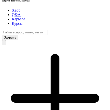
другие проекты хабра
Хабр
Q&A
Карьера
Курсы
Закрыть