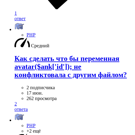
1
ответ
PHP
Средний
Как сделать что бы переменная
avatar($ank['id']); не
конфликтовала с другим файлом?
2 подписчика
17 июн.
262 просмотра
2
ответа
PHP
+2 ещё