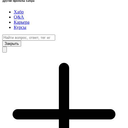
другие проекты хабра
Хабр
Q&A
Карьера
Курсы
Закрыть