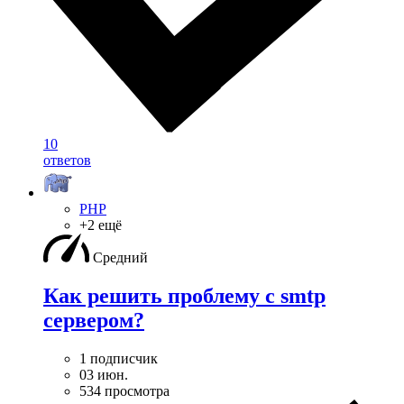
10
ответов
PHP
+2 ещё
Средний
Как решить проблему с smtp
сервером?
1 подписчик
03 июн.
534 просмотра