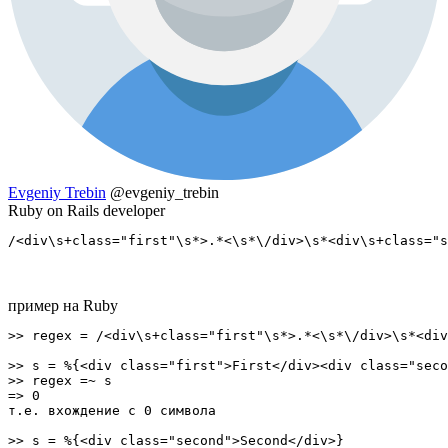
Evgeniy Trebin
@evgeniy_trebin
Ruby on Rails developer
/<div\s+class="first"\s*>.*<\s*\/div>\s*<div\s+class="s
пример на Ruby
>> regex = /<div\s+class="first"\s*>.*<\s*\/div>\s*<div
>> s = %{<div class="first">First</div><div class="seco
>> regex =~ s

=> 0

т.е. вхождение с 0 символа

>> s = %{<div class="second">Second</div>}
