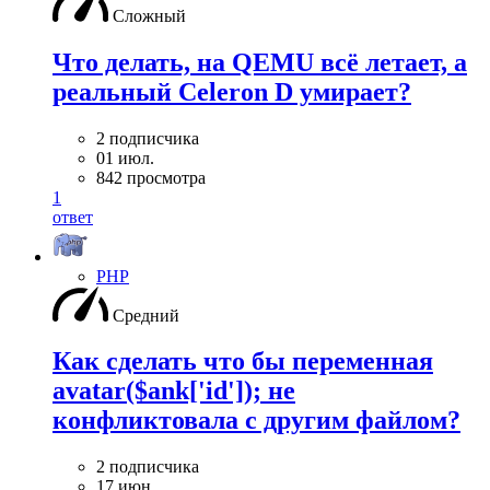
Сложный
Что делать, на QEMU всё летает, а
реальный Celeron D умирает?
2 подписчика
01 июл.
842 просмотра
1
ответ
PHP
Средний
Как сделать что бы переменная
avatar($ank['id']); не
конфликтовала с другим файлом?
2 подписчика
17 июн.