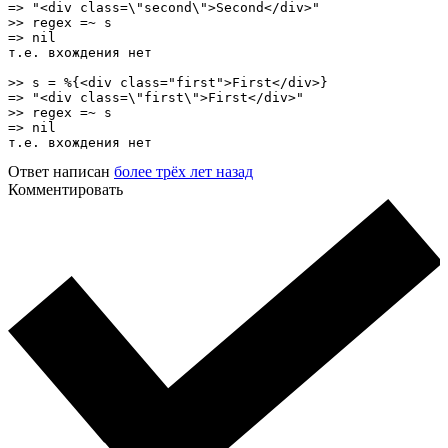
=> "<div class=\"second\">Second</div>"

>> regex =~ s

=> nil

т.е. вхождения нет

>> s = %{<div class="first">First</div>}

=> "<div class=\"first\">First</div>"

>> regex =~ s

=> nil

т.е. вхождения нет
Ответ написан
более трёх лет назад
Комментировать