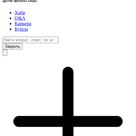
другие проекты хабра
Хабр
Q&A
Карьера
Курсы
Закрыть